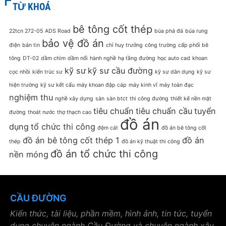
TỪ KHOÁ
bê tông cốt thép
22tcn 272-05
ADS Road
búa phá đá
búa rung
bảo vệ đồ án
điện
bản tin
chỉ huy trưởng
công trường
cấp phối bê
tông
DT-02
dầm chìm
dầm nổi
hành nghề
hạ tầng đường
học auto cad
khoan
kỹ sư
kỹ sư cầu đường
cọc nhồi
kiến trúc sư
kỹ sư dân dụng
kỹ sư
hiện trường
kỹ sư kết cấu
máy khoan đập cáp
máy kinh vĩ
máy toàn đạc
nghiệm thu
nghề xây dựng
sàn
sàn btct
thi công đường
thiết kế nền mặt
tiêu chuẩn
tiêu chuẩn cầu
tuyển
đường
thoát nước
thợ thạch cao
đồ án
dụng
tổ chức thi công
đệm cát
đồ án bê tông cốt
đồ án bê tông cốt thép 1
đồ án
thép
đồ án kỹ thuật thi công
đồ án tổ chức thi công
nền móng
CẦU ĐƯỜNG
Kiến thức, tài liệu, phần mềm, hình ảnh, tin tức, tuyển
dụng chuyên ngành Cầu Đường và chuyên ngành xây