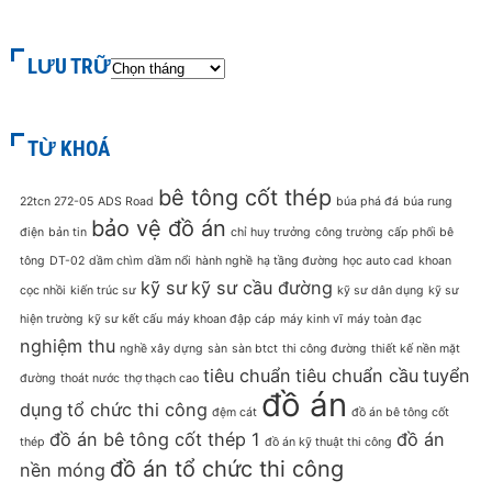
LƯU TRỮ
TỪ KHOÁ
bê tông cốt thép
22tcn 272-05
ADS Road
búa phá đá
búa rung
bảo vệ đồ án
điện
bản tin
chỉ huy trưởng
công trường
cấp phối bê
tông
DT-02
dầm chìm
dầm nổi
hành nghề
hạ tầng đường
học auto cad
khoan
kỹ sư
kỹ sư cầu đường
cọc nhồi
kiến trúc sư
kỹ sư dân dụng
kỹ sư
hiện trường
kỹ sư kết cấu
máy khoan đập cáp
máy kinh vĩ
máy toàn đạc
nghiệm thu
nghề xây dựng
sàn
sàn btct
thi công đường
thiết kế nền mặt
tiêu chuẩn
tiêu chuẩn cầu
tuyển
đường
thoát nước
thợ thạch cao
đồ án
dụng
tổ chức thi công
đệm cát
đồ án bê tông cốt
đồ án bê tông cốt thép 1
đồ án
thép
đồ án kỹ thuật thi công
đồ án tổ chức thi công
nền móng