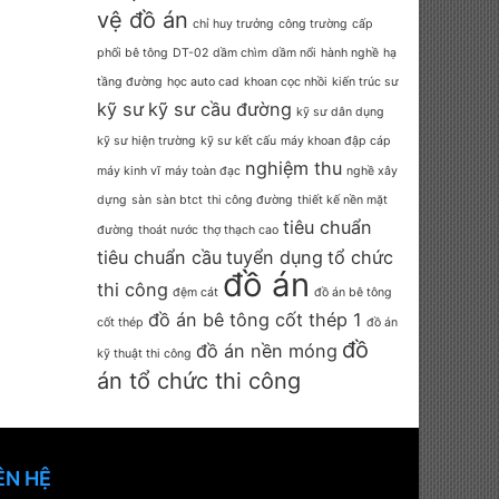
vệ đồ án
chỉ huy trưởng
công trường
cấp
phối bê tông
DT-02
dầm chìm
dầm nổi
hành nghề
hạ
tầng đường
học auto cad
khoan cọc nhồi
kiến trúc sư
kỹ sư
kỹ sư cầu đường
kỹ sư dân dụng
kỹ sư hiện trường
kỹ sư kết cấu
máy khoan đập cáp
nghiệm thu
máy kinh vĩ
máy toàn đạc
nghề xây
dựng
sàn
sàn btct
thi công đường
thiết kế nền mặt
tiêu chuẩn
đường
thoát nước
thợ thạch cao
tiêu chuẩn cầu
tuyển dụng
tổ chức
đồ án
thi công
đệm cát
đồ án bê tông
đồ án bê tông cốt thép 1
cốt thép
đồ án
đồ
đồ án nền móng
kỹ thuật thi công
án tổ chức thi công
ÊN HỆ