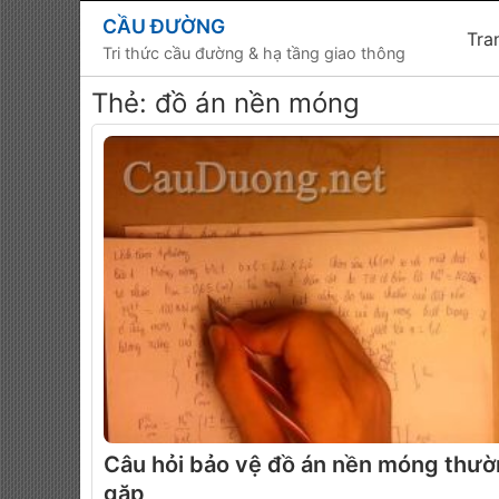
CẦU ĐƯỜNG
Tra
Tri thức cầu đường & hạ tầng giao thông
Thẻ:
đồ án nền móng
Câu hỏi bảo vệ đồ án nền móng thư
gặp