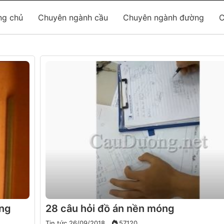
ng chủ
Chuyên ngành cầu
Chuyên ngành đường
C
ờng
28 câu hỏi đồ án nền móng
Tin tức
26/09/2018
57120