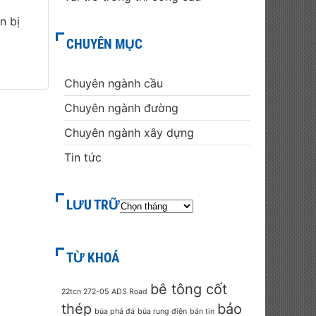
n bị
CHUYÊN MỤC
Chuyên ngành cầu
Chuyên ngành đường
Chuyên ngành xây dựng
Tin tức
LƯU TRỮ
TỪ KHOÁ
bê tông cốt
22tcn 272-05
ADS Road
thép
bảo
búa phá đá
búa rung điện
bản tin