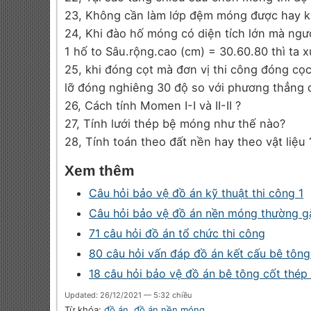
23, Không cần làm lớp đệm móng được hay 
24, Khi đào hố móng có diện tích lớn mà ng
1 hố to Sâu.rộng.cao (cm) = 30.60.80 thì ta x
25, khi đóng cọt mà đơn vị thi công đóng cọ
lỡ đóng nghiêng 30 độ so với phương thẳng 
26, Cách tính Momen I-I và II-II ?
27, Tính lưới thép bệ móng như thế nào?
28, Tính toán theo đất nền hay theo vật liệu ?
Xem thêm
Câu hỏi bảo vệ đồ án kỹ thuật thi công 1
Câu hỏi bảo vệ đồ án nền móng thường g
71 câu hỏi đồ án tổ chức thi công
80 câu hỏi vấn đáp đồ án kết cấu bê tông
18 câu hỏi bảo vệ đồ án bê tông cốt thép 
Updated: 26/12/2021 — 5:32 chiều
Từ khóa:
đồ án
,
đồ án nền móng