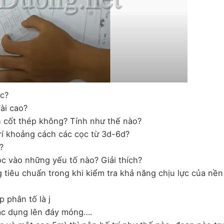
ọc?
ài cao?
h cốt thép không? Tính như thế nào?
trí khoảng cách các cọc từ 3d-6d?
?
ộc vào những yếu tố nào? Giải thích?
ọng tiêu chuẩn trong khi kiểm tra khả năng chịu lực của nền
 phân tố là j
tác dụng lên đáy móng….