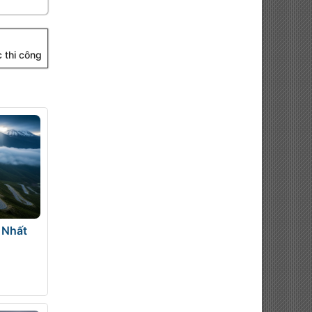
c thi công
 Nhất