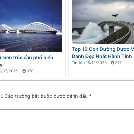
Top 10 Con Đường Được 
Danh Đẹp Nhất Hành Tinh
i kiến trúc cầu phổ biến
Tin tức
15/12/2025
517
y
0/07/2025
978
i.
Các trường bắt buộc được đánh dấu
*