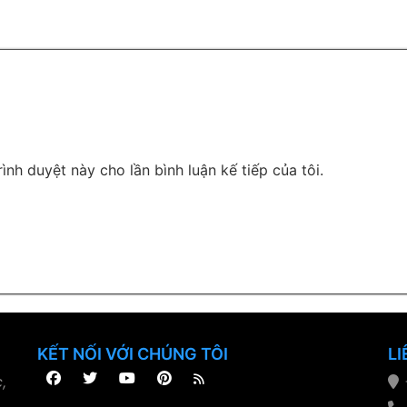
rình duyệt này cho lần bình luận kế tiếp của tôi.
KẾT NỐI VỚI CHÚNG TÔI
LI
,