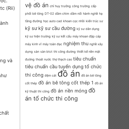
ước.
vệ đồ án
chỉ huy trưởng
công trường
cấp
c (Rii)
phối bê tông
DT-02
dầm chìm
dầm nổi
hành nghề
hạ
tầng đường
học auto cad
khoan cọc nhồi
kiến trúc sư
hành
kỹ sư
kỹ sư cầu đường
kỹ sư dân dụng
kỹ sư hiện trường
kỹ sư kết cấu
máy khoan đập cáp
nghiệm thu
máy kinh vĩ
máy toàn đạc
nghề xây
dựng
sàn
sàn btct
thi công đường
thiết kế nền mặt
tiêu chuẩn
ống và
đường
thoát nước
thợ thạch cao
tiêu chuẩn cầu
tuyển dụng
tổ chức
đồ án
thi công
như
đệm cát
đồ án bê tông
đồ án bê tông cốt thép 1
cốt thép
đồ án
đồ
đồ án nền móng
kỹ thuật thi công
án tổ chức thi công
chất