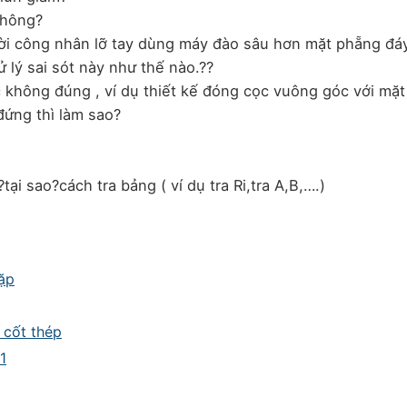
không?
ười công nhân lỡ tay dùng máy đào sâu hơn mặt phẵng đ
ử lý sai sót này như thế nào.??
c không đúng , ví dụ thiết kế đóng cọc vuông góc với mặt
đứng thì làm sao?
tại sao?cách tra bảng ( ví dụ tra Ri,tra A,B,….)
ặp
 cốt thép
1