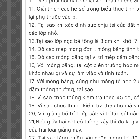
10, Nếu phải nối hai cọc lại với nhau (1 cọc 
11, Giải thích các hệ số trong biểu thức tính 
lại phụ thuộc vào b.
12, Tại sao khi xác định sức chịu tải của đất
các lớp nhỏ.
13,Tại sao lớp nọc bê tông là 3 cm khi khô, 7
14, Độ cao mép móng đơn , móng băng tính t
15, Độ cao móng băng tại vị trí mép dầm băng
16, Với móng băng: tại cột biên trường hợp m
khác nhau gì về sự làm việc và tính toán.
17, Với móng băng, củng như móng tổ hợp 2 c
dầm thông thường, tại sao.
18, vì sao chọc thủng kiểm tra theo 45 độ, c
19, Vì sao chọc thủnh kiểm tra theo ho mà k
20, Với giằng bố trí 1 lớp sắt: vị trí lớp sắt n
21,Nếu giữa hai cột có tường xây thì đó là g
của hai loại giằng này.
22, Tại sao tăng chiều sâu chôn móng thì độ