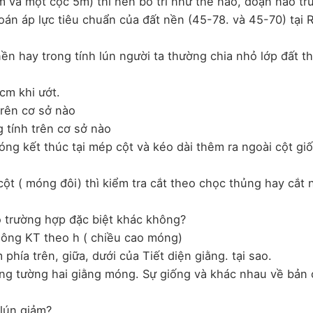
8m và một cọc 5m) thì nên bố trí như thế nào, đoạn nào tr
toán áp lực tiêu chuẩn của đất nền (45-78. và 45-70) tại Rt
 nền hay trong tính lún người ta thường chia nhỏ lớp đất t
 cm khi ướt.
rên cơ sở nào
 tính trên cơ sở nào
óng kết thúc tại mép cột và kéo dài thêm ra ngoài cột gi
ột ( móng đôi) thì kiểm tra cắt theo chọc thủng hay cắt 
ó trường hợp đặc biệt khác không?
hông KT theo h ( chiều cao móng)
ằm phía trên, giữa, dưới của Tiết diện giằng. tại sao.
iằng tường hai giằng móng. Sự giống và khác nhau về bản 
 lún giảm?