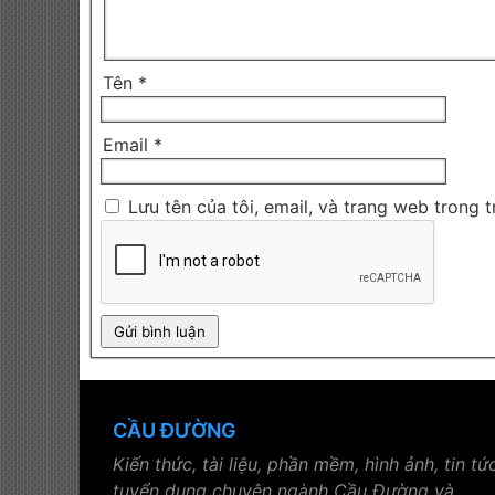
Tên
*
Email
*
Lưu tên của tôi, email, và trang web trong t
CẦU ĐƯỜNG
Kiến thức, tài liệu, phần mềm, hình ảnh, tin tức
tuyển dụng chuyên ngành Cầu Đường và