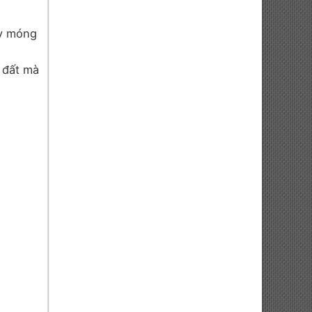
áy móng
 đất mà