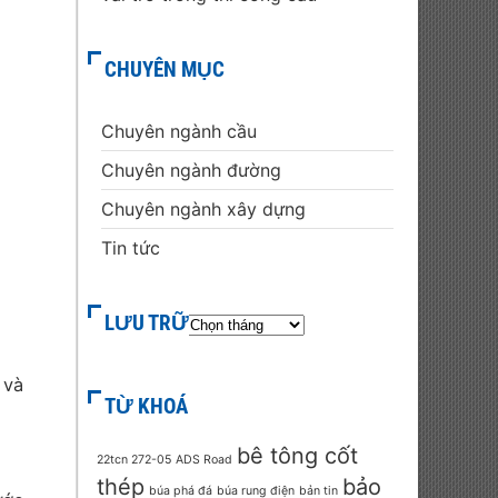
CHUYÊN MỤC
Chuyên ngành cầu
Chuyên ngành đường
Chuyên ngành xây dựng
Tin tức
LƯU TRỮ
 và
TỪ KHOÁ
bê tông cốt
22tcn 272-05
ADS Road
thép
bảo
búa phá đá
búa rung điện
bản tin