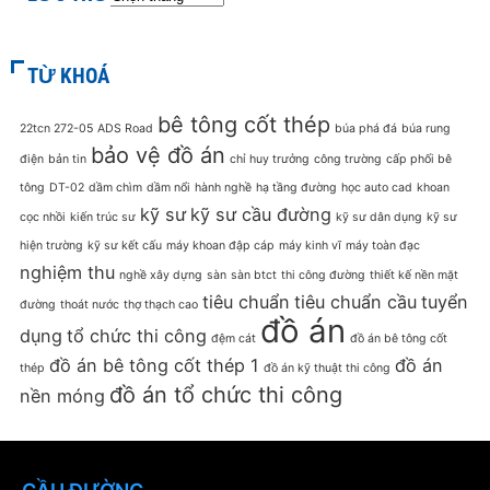
TỪ KHOÁ
bê tông cốt thép
22tcn 272-05
ADS Road
búa phá đá
búa rung
bảo vệ đồ án
điện
bản tin
chỉ huy trưởng
công trường
cấp phối bê
tông
DT-02
dầm chìm
dầm nổi
hành nghề
hạ tầng đường
học auto cad
khoan
kỹ sư
kỹ sư cầu đường
cọc nhồi
kiến trúc sư
kỹ sư dân dụng
kỹ sư
hiện trường
kỹ sư kết cấu
máy khoan đập cáp
máy kinh vĩ
máy toàn đạc
nghiệm thu
nghề xây dựng
sàn
sàn btct
thi công đường
thiết kế nền mặt
tiêu chuẩn
tiêu chuẩn cầu
tuyển
đường
thoát nước
thợ thạch cao
đồ án
dụng
tổ chức thi công
đệm cát
đồ án bê tông cốt
đồ án bê tông cốt thép 1
đồ án
thép
đồ án kỹ thuật thi công
đồ án tổ chức thi công
nền móng