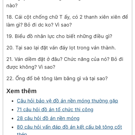
nào?
18. Cái cột chống chữ T ấy, có 2 thanh xiên xiên để
làm gì? Bỏ đi dc ko? Vì sao?
19. Biểu đồ nhân lực cho biết những điều gì?
20. Tại sao lại đặt ván đáy lọt trong ván thành.
21. Ván diềm đặt ở đâu? Chức năng của nó? Bỏ đi
được không? Vì sao?
22. Ống đổ bê tông làm bằng gì và tại sao?
Xem thêm
Câu hỏi bảo vệ đồ án nền móng thường gặp
71 câu hỏi đồ án tổ chức thi công
28 câu hỏi đồ án nền móng
80 câu hỏi vấn đáp đồ án kết cấu bê tông cốt
thép