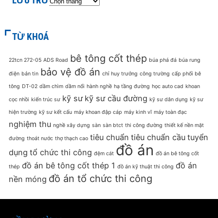
LƯU TRỮ
TỪ KHOÁ
bê tông cốt thép
22tcn 272-05
ADS Road
búa phá đá
búa rung
bảo vệ đồ án
điện
bản tin
chỉ huy trưởng
công trường
cấp phối bê
tông
DT-02
dầm chìm
dầm nổi
hành nghề
hạ tầng đường
học auto cad
khoan
kỹ sư
kỹ sư cầu đường
cọc nhồi
kiến trúc sư
kỹ sư dân dụng
kỹ sư
hiện trường
kỹ sư kết cấu
máy khoan đập cáp
máy kinh vĩ
máy toàn đạc
nghiệm thu
nghề xây dựng
sàn
sàn btct
thi công đường
thiết kế nền mặt
tiêu chuẩn
tiêu chuẩn cầu
tuyển
đường
thoát nước
thợ thạch cao
đồ án
dụng
tổ chức thi công
đệm cát
đồ án bê tông cốt
đồ án bê tông cốt thép 1
đồ án
thép
đồ án kỹ thuật thi công
đồ án tổ chức thi công
nền móng