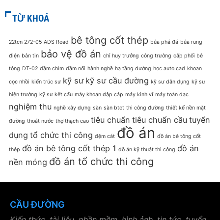
TỪ KHOÁ
bê tông cốt thép
22tcn 272-05
ADS Road
búa phá đá
búa rung
bảo vệ đồ án
điện
bản tin
chỉ huy trưởng
công trường
cấp phối bê
tông
DT-02
dầm chìm
dầm nổi
hành nghề
hạ tầng đường
học auto cad
khoan
kỹ sư
kỹ sư cầu đường
cọc nhồi
kiến trúc sư
kỹ sư dân dụng
kỹ sư
hiện trường
kỹ sư kết cấu
máy khoan đập cáp
máy kinh vĩ
máy toàn đạc
nghiệm thu
nghề xây dựng
sàn
sàn btct
thi công đường
thiết kế nền mặt
tiêu chuẩn
tiêu chuẩn cầu
tuyển
đường
thoát nước
thợ thạch cao
đồ án
dụng
tổ chức thi công
đệm cát
đồ án bê tông cốt
đồ án bê tông cốt thép 1
đồ án
thép
đồ án kỹ thuật thi công
đồ án tổ chức thi công
nền móng
CẦU ĐƯỜNG
Kiến thức, tài liệu, phần mềm, hình ảnh, tin tức, tuyển