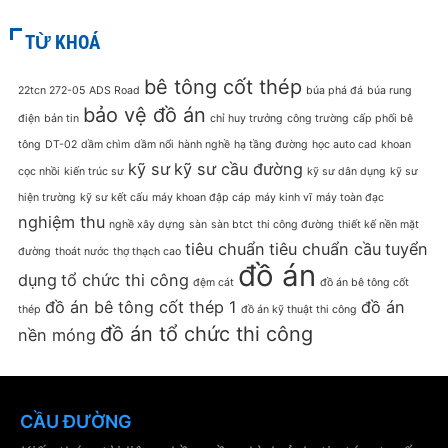
TỪ KHOÁ
bê tông cốt thép
22tcn 272-05
ADS Road
búa phá đá
búa rung
bảo vệ đồ án
điện
bản tin
chỉ huy trưởng
công trường
cấp phối bê
tông
DT-02
dầm chìm
dầm nổi
hành nghề
hạ tầng đường
học auto cad
khoan
kỹ sư
kỹ sư cầu đường
cọc nhồi
kiến trúc sư
kỹ sư dân dụng
kỹ sư
hiện trường
kỹ sư kết cấu
máy khoan đập cáp
máy kinh vĩ
máy toàn đạc
nghiệm thu
nghề xây dựng
sàn
sàn btct
thi công đường
thiết kế nền mặt
tiêu chuẩn
tiêu chuẩn cầu
tuyển
đường
thoát nước
thợ thạch cao
đồ án
dụng
tổ chức thi công
đệm cát
đồ án bê tông cốt
đồ án bê tông cốt thép 1
đồ án
thép
đồ án kỹ thuật thi công
đồ án tổ chức thi công
nền móng
CẦU ĐƯỜNG