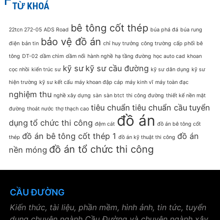
TỪ KHOÁ
bê tông cốt thép
22tcn 272-05
ADS Road
búa phá đá
búa rung
bảo vệ đồ án
điện
bản tin
chỉ huy trưởng
công trường
cấp phối bê
tông
DT-02
dầm chìm
dầm nổi
hành nghề
hạ tầng đường
học auto cad
khoan
kỹ sư
kỹ sư cầu đường
cọc nhồi
kiến trúc sư
kỹ sư dân dụng
kỹ sư
hiện trường
kỹ sư kết cấu
máy khoan đập cáp
máy kinh vĩ
máy toàn đạc
nghiệm thu
nghề xây dựng
sàn
sàn btct
thi công đường
thiết kế nền mặt
tiêu chuẩn
tiêu chuẩn cầu
tuyển
đường
thoát nước
thợ thạch cao
đồ án
dụng
tổ chức thi công
đệm cát
đồ án bê tông cốt
đồ án bê tông cốt thép 1
đồ án
thép
đồ án kỹ thuật thi công
đồ án tổ chức thi công
nền móng
CẦU ĐƯỜNG
Kiến thức, tài liệu, phần mềm, hình ảnh, tin tức, tuyển
dụng chuyên ngành Cầu Đường và chuyên ngành xây