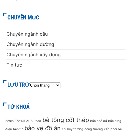
CHUYÊN MỤC
Chuyên ngành cầu
Chuyên ngành đường
Chuyên ngành xây dựng
Tin tức
LƯU TRỮ
TỪ KHOÁ
bê tông cốt thép
22tcn 272-05
ADS Road
búa phá đá
búa rung
bảo vệ đồ án
điện
bản tin
chỉ huy trưởng
công trường
cấp phối bê