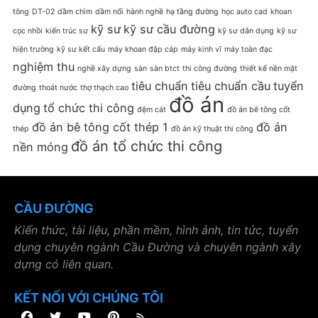
tông
DT-02
dầm chìm
dầm nổi
hành nghề
hạ tầng đường
học auto cad
khoan
kỹ sư
kỹ sư cầu đường
cọc nhồi
kiến trúc sư
kỹ sư dân dụng
kỹ sư
hiện trường
kỹ sư kết cấu
máy khoan đập cáp
máy kinh vĩ
máy toàn đạc
nghiệm thu
nghề xây dựng
sàn
sàn btct
thi công đường
thiết kế nền mặt
tiêu chuẩn
tiêu chuẩn cầu
tuyển
đường
thoát nước
thợ thạch cao
đồ án
dụng
tổ chức thi công
đệm cát
đồ án bê tông cốt
đồ án bê tông cốt thép 1
đồ án
thép
đồ án kỹ thuật thi công
đồ án tổ chức thi công
nền móng
CẦU ĐƯỜNG
Kiến thức, tài liệu, phần mềm, hình ảnh, tin tức, tuyển
dụng chuyên ngành Cầu Đường và chuyên ngành xây
dựng có liên quan.
KẾT NỐI VỚI CHÚNG TÔI