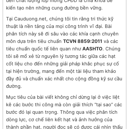
đến chất lượng lớp móng CPĐD là chìa khóa để
kiến tạo nên những cung đường bền vững.
Tại Cauduong.net, chúng tôi tin rằng tri thức kỹ
thuật là nền tảng của mọi công trình vĩ đại. Bài
phân tích này sẽ đi sâu vào các khía cạnh chuyên
môn dựa trên tiêu chuẩn
TCVN 8859:2011
và các
tiêu chuẩn quốc tế liên quan như
AASHTO
. Chúng
tôi sẽ mổ xẻ từ nguyên lý tương tác giữa các hạt
cốt liệu cho đến những giải pháp khắc phục sự cố
tại hiện trường, mang đến một tài liệu tham khảo
đầy đủ và chuẩn xác nhất cho cộng đồng kỹ sư cầu
đường.
Mục tiêu của bài viết không chỉ dừng lại ở việc liệt
kê các bước thi công mà còn giải thích “tại sao” các
bước đó lại quan trọng. Thông qua việc phân tích
dòng lực, cơ chế liên kết hạt và ảnh hưởng của
thành phần hạt, người đọc sẽ có được cái nhìn thấu