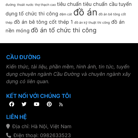
tiêu chuẩn
tiêu chuẩn cầu
tuyển
đường
thoát nước
thợ thạch cao
đồ án
dụng
tổ chức thi công
đệm cát
đồ án bê tông cốt
đồ án bê tông cốt thép 1
đồ án
thép
đồ án kỹ thuật thi công
đồ án tổ chức thi công
nền móng
CẦU ĐƯỜNG
Kiến thức, tài liệu, phần mềm, hình ảnh, tin tức, tuyển
dụng chuyên ngành Cầu Đường và chuyên ngành xây
dựng có liên quan.
KẾT NỐI VỚI CHÚNG TÔI
LIÊN HỆ
Địa chỉ: Hà Nội, Việt Nam
Điện thoại: 0982633523