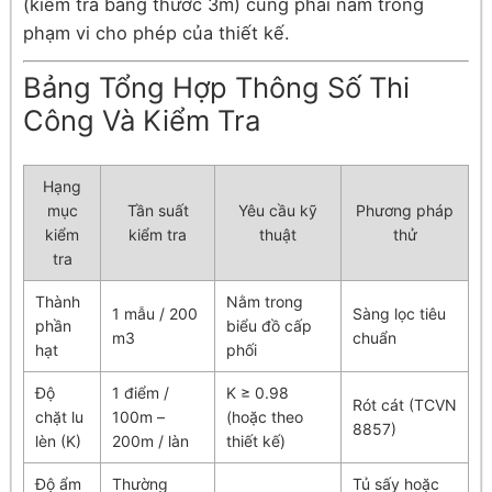
(kiểm tra bằng thước 3m) cũng phải nằm trong
phạm vi cho phép của thiết kế.
Bảng Tổng Hợp Thông Số Thi
Công Và Kiểm Tra
Hạng
mục
Tần suất
Yêu cầu kỹ
Phương pháp
kiểm
kiểm tra
thuật
thử
tra
Thành
Nằm trong
1 mẫu / 200
Sàng lọc tiêu
phần
biểu đồ cấp
m3
chuẩn
hạt
phối
Độ
1 điểm /
K ≥ 0.98
Rót cát (TCVN
chặt lu
100m –
(hoặc theo
8857)
lèn (K)
200m / làn
thiết kế)
Độ ẩm
Thường
Tủ sấy hoặc