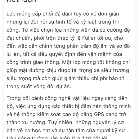
Lớp móng cấp phối đá dăm tuy có vẻ đơn giản
nhưng lại đòi hỏi sự tinh tế và kỷ luật trong thi
công. Từ việc chọn lựa những viên đá có cường độ
đạt chuẩn, phối trộn theo tỷ lệ Fuller tối ưu, cho
đến việc căn chỉnh từng phần trăm độ ẩm và sơ đồ
lu lèn, tất cả đều quyết định đến vận mệnh của
công trình giao thông. Một lớp móng tốt không chỉ
giúp mặt đường chịu được tải trọng xe siêu trường
siêu trọng mà còn giúp giảm thiểu chi phí bảo trì
trong suốt vòng đời dự án.
Trong bối cảnh công nghệ vật liệu ngày càng tiến
bộ, việc ứng dụng các thiết bị đầm nén thông minh
và hệ thống kiểm soát cao độ bằng GPS đang trở
thành xu hướng. Tuy nhiên, những nguyên lý cơ
bản về cơ học hạt và sự tận tâm của người kỹ sư
trên công trường vẫn luôn là giá trị cốt lõi.