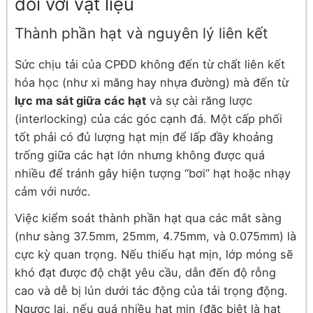
đối với vật liệu
Thành phần hạt và nguyên lý liên kết
Sức chịu tải của CPĐD không đến từ chất liên kết
hóa học (như xi măng hay nhựa đường) mà đến từ
lực ma sát giữa các hạt
và sự cài răng lược
(interlocking) của các góc cạnh đá. Một cấp phối
tốt phải có đủ lượng hạt mịn để lấp đầy khoảng
trống giữa các hạt lớn nhưng không được quá
nhiều để tránh gây hiện tượng “bơi” hạt hoặc nhạy
cảm với nước.
Việc kiểm soát thành phần hạt qua các mắt sàng
(như sàng 37.5mm, 25mm, 4.75mm, và 0.075mm) là
cực kỳ quan trọng. Nếu thiếu hạt mịn, lớp móng sẽ
khó đạt được độ chặt yêu cầu, dẫn đến độ rỗng
cao và dễ bị lún dưới tác động của tải trọng động.
Ngược lại, nếu quá nhiều hạt mịn (đặc biệt là hạt