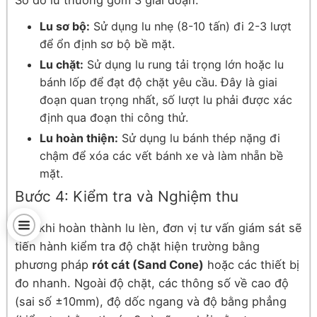
Sơ đồ lu thường gồm 3 giai đoạn:
Lu sơ bộ:
Sử dụng lu nhẹ (8-10 tấn) đi 2-3 lượt
để ổn định sơ bộ bề mặt.
Lu chặt:
Sử dụng lu rung tải trọng lớn hoặc lu
bánh lốp để đạt độ chặt yêu cầu. Đây là giai
đoạn quan trọng nhất, số lượt lu phải được xác
định qua đoạn thi công thử.
Lu hoàn thiện:
Sử dụng lu bánh thép nặng đi
chậm để xóa các vết bánh xe và làm nhẵn bề
mặt.
Bước 4: Kiểm tra và Nghiệm thu
Sau khi hoàn thành lu lèn, đơn vị tư vấn giám sát sẽ
tiến hành kiểm tra độ chặt hiện trường bằng
phương pháp
rót cát (Sand Cone)
hoặc các thiết bị
đo nhanh. Ngoài độ chặt, các thông số về cao độ
(sai số ±10mm), độ dốc ngang và độ bằng phẳng