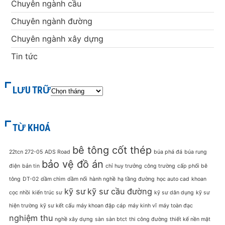
Chuyên ngành cầu
Chuyên ngành đường
Chuyên ngành xây dựng
Tin tức
LƯU TRỮ
TỪ KHOÁ
bê tông cốt thép
22tcn 272-05
ADS Road
búa phá đá
búa rung
bảo vệ đồ án
điện
bản tin
chỉ huy trưởng
công trường
cấp phối bê
tông
DT-02
dầm chìm
dầm nổi
hành nghề
hạ tầng đường
học auto cad
khoan
kỹ sư
kỹ sư cầu đường
cọc nhồi
kiến trúc sư
kỹ sư dân dụng
kỹ sư
hiện trường
kỹ sư kết cấu
máy khoan đập cáp
máy kinh vĩ
máy toàn đạc
nghiệm thu
nghề xây dựng
sàn
sàn btct
thi công đường
thiết kế nền mặt