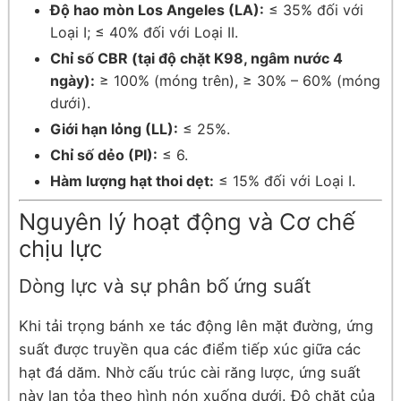
Độ hao mòn Los Angeles (LA):
≤ 35% đối với
Loại I; ≤ 40% đối với Loại II.
Chỉ số CBR (tại độ chặt K98, ngâm nước 4
ngày):
≥ 100% (móng trên), ≥ 30% – 60% (móng
dưới).
Giới hạn lỏng (LL):
≤ 25%.
Chỉ số dẻo (PI):
≤ 6.
Hàm lượng hạt thoi dẹt:
≤ 15% đối với Loại I.
Nguyên lý hoạt động và Cơ chế
chịu lực
Dòng lực và sự phân bố ứng suất
Khi tải trọng bánh xe tác động lên mặt đường, ứng
suất được truyền qua các điểm tiếp xúc giữa các
hạt đá dăm. Nhờ cấu trúc cài răng lược, ứng suất
này lan tỏa theo hình nón xuống dưới. Độ chặt của