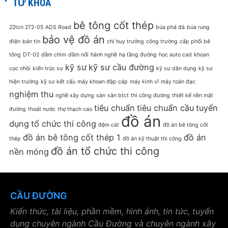
TỪ KHOÁ
bê tông cốt thép
22tcn 272-05
ADS Road
búa phá đá
búa rung
bảo vệ đồ án
điện
bản tin
chỉ huy trưởng
công trường
cấp phối bê
tông
DT-02
dầm chìm
dầm nổi
hành nghề
hạ tầng đường
học auto cad
khoan
kỹ sư
kỹ sư cầu đường
cọc nhồi
kiến trúc sư
kỹ sư dân dụng
kỹ sư
hiện trường
kỹ sư kết cấu
máy khoan đập cáp
máy kinh vĩ
máy toàn đạc
nghiệm thu
nghề xây dựng
sàn
sàn btct
thi công đường
thiết kế nền mặt
tiêu chuẩn
tiêu chuẩn cầu
tuyển
đường
thoát nước
thợ thạch cao
đồ án
dụng
tổ chức thi công
đệm cát
đồ án bê tông cốt
đồ án bê tông cốt thép 1
đồ án
thép
đồ án kỹ thuật thi công
đồ án tổ chức thi công
nền móng
CẦU ĐƯỜNG
Kiến thức, tài liệu, phần mềm, hình ảnh, tin tức, tuyển
dụng chuyên ngành Cầu Đường và chuyên ngành xây