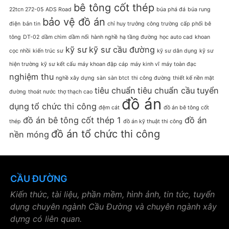
bê tông cốt thép
22tcn 272-05
ADS Road
búa phá đá
búa rung
bảo vệ đồ án
điện
bản tin
chỉ huy trưởng
công trường
cấp phối bê
tông
DT-02
dầm chìm
dầm nổi
hành nghề
hạ tầng đường
học auto cad
khoan
kỹ sư
kỹ sư cầu đường
cọc nhồi
kiến trúc sư
kỹ sư dân dụng
kỹ sư
hiện trường
kỹ sư kết cấu
máy khoan đập cáp
máy kinh vĩ
máy toàn đạc
nghiệm thu
nghề xây dựng
sàn
sàn btct
thi công đường
thiết kế nền mặt
tiêu chuẩn
tiêu chuẩn cầu
tuyển
đường
thoát nước
thợ thạch cao
đồ án
dụng
tổ chức thi công
đệm cát
đồ án bê tông cốt
đồ án bê tông cốt thép 1
đồ án
thép
đồ án kỹ thuật thi công
đồ án tổ chức thi công
nền móng
CẦU ĐƯỜNG
Kiến thức, tài liệu, phần mềm, hình ảnh, tin tức, tuyển
dụng chuyên ngành Cầu Đường và chuyên ngành xây
dựng có liên quan.