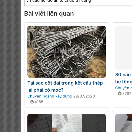
71 câu hỏi đồ án tổ chức thi công
Bài viết liên quan
80 câu 
bê tông
Tại sao cốt đai trong kết cấu thép
Chuyên 
lại phải có móc?
3767
Chuyên ngành xây dựng
29/07/2020
4165