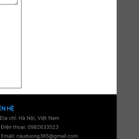
ÊN HỆ
Địa chỉ: Hà Nội, Việt Nam
Điện thoại: 0982633523
Email: cauduong365@gmail.com