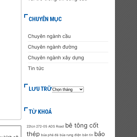
CHUYÊN MỤC
Chuyên ngành cầu
Chuyên ngành đường
Chuyên ngành xây dựng
Tin tức
LƯU TRỮ
TỪ KHOÁ
bê tông cốt
22tcn 272-05
ADS Road
thép
bảo
búa phá đá
búa rung điện
bản tin