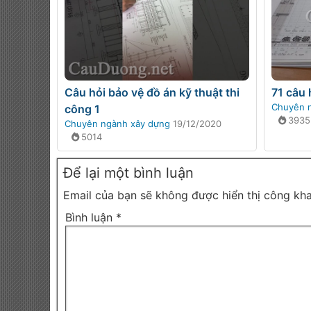
Câu hỏi bảo vệ đồ án kỹ thuật thi
71 câu 
Chuyên 
công 1
3935
Chuyên ngành xây dựng
19/12/2020
5014
Để lại một bình luận
Email của bạn sẽ không được hiển thị công kha
Bình luận
*