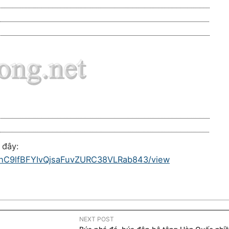
 đây:
/1PhC9lfBFYIvQjsaFuvZURC38VLRab843/view
NEXT POST