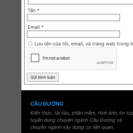
Tên
*
Email
*
Lưu tên của tôi, email, và trang web trong t
CẦU ĐƯỜNG
Kiến thức, tài liệu, phần mềm, hình ảnh, tin tức
tuyển dụng chuyên ngành Cầu Đường và
chuyên ngành xây dựng có liên quan.