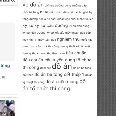
u kích cỡ
vệ đồ án
chỉ huy trưởng
công trường
cấp
phối bê tông
DT-02
dầm chìm
dầm nổi
hành nghề
hạ
tầng đường
học auto cad
khoan cọc nhồi
kiến trúc sư
kỹ sư
kỹ sư cầu đường
kỹ sư dân dụng
kỹ sư hiện trường
kỹ sư kết cấu
máy khoan đập cáp
nghiệm thu
máy kinh vĩ
máy toàn đạc
nghề xây
dựng
sàn
sàn btct
thi công đường
thiết kế nền mặt
tiêu chuẩn
đường
thoát nước
thợ thạch cao
tiêu chuẩn cầu
tuyển dụng
tổ chức
đồ án
 tông
thi công
đệm cát
đồ án bê tông
đồ án bê tông cốt thép 1
cốt thép
đồ án
018
đồ
đồ án nền móng
kỹ thuật thi công
án tổ chức thi công