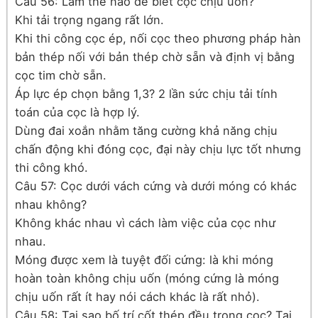
Câu 56: Làm thế nào để biết cọc chịu uốn?
Khi tải trọng ngang rất lớn.
Khi thi công cọc ép, nối cọc theo phương pháp hàn
bản thép nối với bản thép chờ sẵn và định vị bằng
cọc tim chờ sẵn.
Áp lực ép chọn bằng 1,3? 2 lần sức chịu tải tính
toán của cọc là hợp lý.
Dùng đai xoắn nhằm tăng cường khả năng chịu
chấn động khi đóng cọc, đại này chịu lực tốt nhưng
thi công khó.
Câu 57: Cọc dưới vách cứng và dưới móng có khác
nhau không?
Không khác nhau vì cách làm việc của cọc như
nhau.
Móng được xem là tuyệt đối cứng: là khi móng
hoàn toàn không chịu uốn (móng cứng là móng
chịu uốn rất ít hay nói cách khác là rất nhỏ).
Câu 58: Tại sao bố trí cốt thép đều trong cọc? Tại