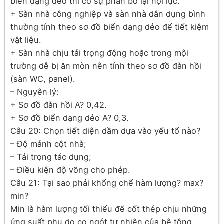
biến dạng dẻo thì có sự phân bố lại nội lực.
+ Sàn nhà công nghiệp và sàn nhà dân dụng bình
thường tính theo sơ đồ biến dạng dẻo để tiết kiệm
vật liệu.
+ Sàn nhà chịu tải trọng động hoặc trong mội
trường dễ bị ăn mòn nên tính theo sơ đồ đàn hồi
(sàn WC, panel).
– Nguyên lý:
+ Sơ đồ đàn hồi A? 0,42.
+ Sơ đồ biến dạng dẻo A? 0,3.
Câu 20: Chọn tiết diện dầm dựa vào yếu tố nào?
– Độ mảnh cột nhà;
– Tải trọng tác dụng;
– Điều kiện độ võng cho phép.
Câu 21: Tại sao phải khống chế hàm lượng? max?
min?
Min là hàm lượng tối thiểu để cốt thép chịu những
ứng suất phụ do co ngót tự nhiên của bê tông.