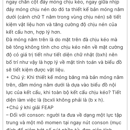
ngay chân cột đáy móng chịu kéo, ngay giữa nhịp
đáy móng chịu nén do đó ta thiết kế bản móng nằm
dưới (cánh chữ T nằm trong vùng chịu nén) sẽ tiết
kiệm vật liệu hơn và tăng cường độ chịu nén của
kết cấu hơn, hợp lý hơn.
Đà móng nằm trên là do mặt trên đà chịu kéo mà
bê tông không tính cho chịu kéo nên về mặt cường
độ có giá trị tiết như tiết diện chữ nhật (bxh) nên
bố trí như vậy là hợp lý về mặt tính toán và biểu đồ
sẽ tiết kiệm được vật liệu.
+ Chú ý: Khi thiết kế móng băng mà bản móng nằm
trên, dầm móng nằm dưới là dựa vào biểu đồ nội
lực của kết cấu, khi toàn bộ kết cấu chịu kéo? Tiết
diện làm việc là (bcxli không phải là (b x h).
+Chú ý khi giải FEAP
– Đối với conson: người ta đưa về dạng một lực tập
trung và một mô momen tại ngay nút conson (mục