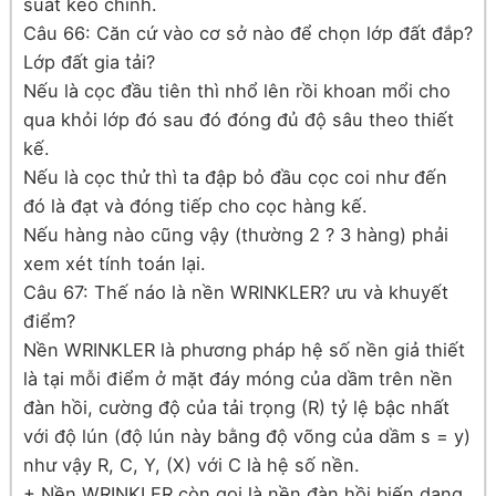
suất kéo chính.
Câu 66: Căn cứ vào cơ sở nào để chọn lớp đất đắp?
Lớp đất gia tải?
Nếu là cọc đầu tiên thì nhổ lên rồi khoan mổi cho
qua khỏi lớp đó sau đó đóng đủ độ sâu theo thiết
kế.
Nếu là cọc thử thì ta đập bỏ đầu cọc coi như đến
đó là đạt và đóng tiếp cho cọc hàng kế.
Nếu hàng nào cũng vậy (thường 2 ? 3 hàng) phải
xem xét tính toán lại.
Câu 67: Thế náo là nền WRINKLER? ưu và khuyết
điểm?
Nền WRINKLER là phương pháp hệ số nền giả thiết
là tại mỗi điểm ở mặt đáy móng của dầm trên nền
đàn hồi, cường độ của tải trọng (R) tỷ lệ bậc nhất
với độ lún (độ lún này bằng độ võng của dầm s = y)
như vậy R, C, Y, (X) với C là hệ số nền.
+ Nền WRINKLER còn gọi là nền đàn hồi biến dạng