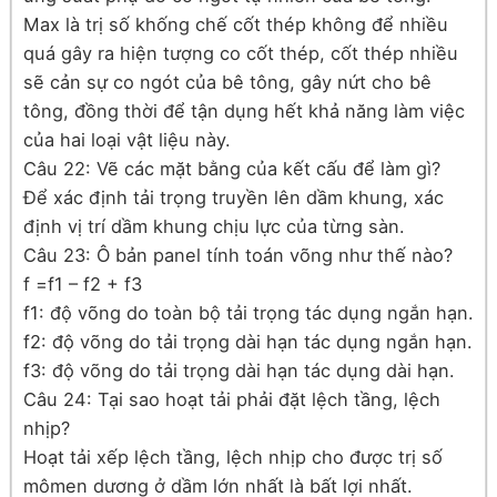
Max là trị số khống chế cốt thép không để nhiều
quá gây ra hiện tượng co cốt thép, cốt thép nhiều
sẽ cản sự co ngót của bê tông, gây nứt cho bê
tông, đồng thời để tận dụng hết khả năng làm việc
của hai loại vật liệu này.
Câu 22: Vẽ các mặt bằng của kết cấu để làm gì?
Để xác định tải trọng truyền lên dầm khung, xác
định vị trí dầm khung chịu lực của từng sàn.
Câu 23: Ô bản panel tính toán võng như thế nào?
f =f1 – f2 + f3
f1: độ võng do toàn bộ tải trọng tác dụng ngắn hạn.
f2: độ võng do tải trọng dài hạn tác dụng ngắn hạn.
f3: độ võng do tải trọng dài hạn tác dụng dài hạn.
Câu 24: Tại sao hoạt tải phải đặt lệch tầng, lệch
nhịp?
Hoạt tải xếp lệch tầng, lệch nhịp cho được trị số
mômen dương ở dầm lớn nhất là bất lợi nhất.