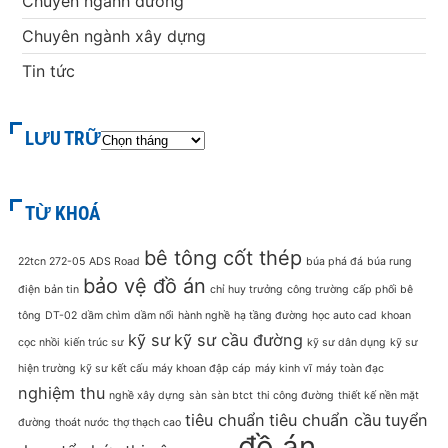
Chuyên ngành đường
Chuyên ngành xây dựng
Tin tức
LƯU TRỮ
TỪ KHOÁ
bê tông cốt thép
22tcn 272-05
ADS Road
búa phá đá
búa rung
bảo vệ đồ án
điện
bản tin
chỉ huy trưởng
công trường
cấp phối bê
tông
DT-02
dầm chìm
dầm nổi
hành nghề
hạ tầng đường
học auto cad
khoan
kỹ sư
kỹ sư cầu đường
cọc nhồi
kiến trúc sư
kỹ sư dân dụng
kỹ sư
hiện trường
kỹ sư kết cấu
máy khoan đập cáp
máy kinh vĩ
máy toàn đạc
nghiệm thu
nghề xây dựng
sàn
sàn btct
thi công đường
thiết kế nền mặt
tiêu chuẩn
tiêu chuẩn cầu
tuyển
đường
thoát nước
thợ thạch cao
đồ án