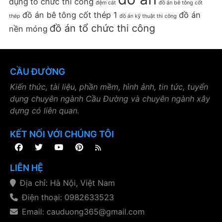
dụng
tổ chức thi công
đệm cát
đồ án bê tông cốt
đồ án bê tông cốt thép 1
đồ án
thép
đồ án kỹ thuật thi công
đồ án tổ chức thi công
nền móng
CẦU ĐƯỜNG
Kiến thức, tài liệu, phần mềm, hình ảnh, tin tức, tuyển
dụng chuyên ngành Cầu Đường và chuyên ngành xây
dựng có liên quan.
KẾT NỐI VỚI CHÚNG TÔI
LIÊN HỆ
Địa chỉ: Hà Nội, Việt Nam
Điện thoại: 0982633523
Email: cauduong365@gmail.com