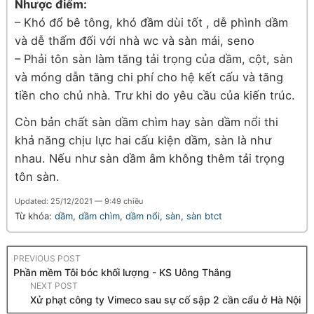
Nhược điểm:
– Khó đổ bê tông, khó đầm dùi tốt , dễ phình dầm
và dễ thấm đối với nhà wc và sàn mái, seno
– Phải tôn sàn làm tăng tải trọng của dầm, cột, sàn
và móng dẫn tăng chi phí cho hệ kết cấu và tăng
tiền cho chủ nhà. Trư khi do yêu cầu của kiến trúc.
Còn bản chất sàn dầm chìm hay sàn dầm nổi thi
khả năng chịu lực hai cấu kiện dầm, sàn là như
nhau. Nếu như sàn dầm âm không thêm tải trọng
tôn sàn.
Updated: 25/12/2021 — 9:49 chiều
Từ khóa:
dầm
,
dầm chìm
,
dầm nổi
,
sàn
,
sàn btct
PREVIOUS POST
Phần mềm Tôi bóc khối lượng - KS Uông Thắng
NEXT POST
Xử phạt công ty Vimeco sau sự cố sập 2 cần cẩu ở Hà Nội