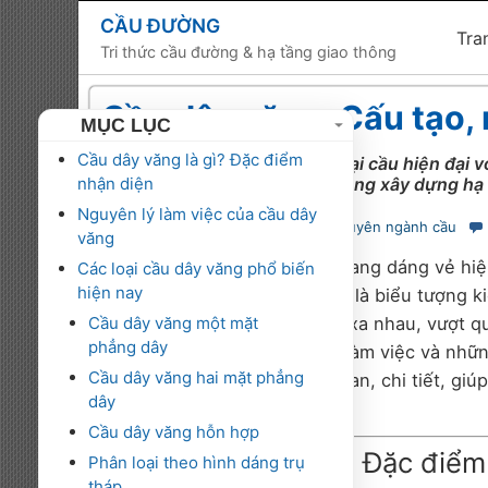
CẦU ĐƯỜNG
Tra
Tri thức cầu đường & hạ tầng giao thông
Cầu dây văng: Cấu tạo, 
MỤC LỤC
Cầu dây văng là gì? Đặc điểm
Tìm hiểu cầu dây văng — loại cầu hiện đại vớ
nhận diện
năng ứng dụng linh hoạt trong xây dựng hạ 
Nguyên lý làm việc của cầu dây
cauduong
10/07/2025
Chuyên ngành cầu
văng
Khi nói đến những cây cầu mang dáng vẻ hiệ
Các loại cầu dây văng phổ biến
hiện nay
đến cầu dây văng. Không chỉ là biểu tượng kiế
Cầu dây văng một mặt
giúp kết nối những vùng đất xa nhau, vượt qu
phẳng dây
cấu tạo phức tạp, nguyên lý làm việc và nhữ
Cầu dây văng hai mặt phẳng
sẽ cung cấp cái nhìn tổng quan, chi tiết, gi
dây
hạ tầng giao thông hiện nay.
Cầu dây văng hỗn hợp
Cầu dây văng là gì? Đặc điểm
Phân loại theo hình dáng trụ
tháp