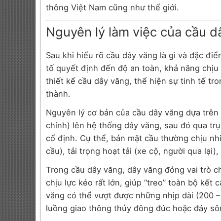
thông Việt Nam cũng như thế giới.
Nguyên lý làm việc của cầu d
Sau khi hiểu rõ cầu dây văng là gì và đặc đi
tố quyết định đến độ an toàn, khả năng chịu l
thiết kế cầu dây văng, thể hiện sự tinh tế tr
thành.
Nguyên lý cơ bản của cầu dây văng dựa trên 
chính) lên hệ thống dây văng, sau đó qua tr
cố định. Cụ thể, bản mặt cầu thường chịu nhiề
cầu), tải trọng hoạt tải (xe cộ, người qua lại)
Trong cầu dây văng, dây văng đóng vai trò ch
chịu lực kéo rất lớn, giúp “treo” toàn bộ kết
văng có thể vượt được những nhịp dài (200 – 1
luồng giao thông thủy đông đúc hoặc đáy sô