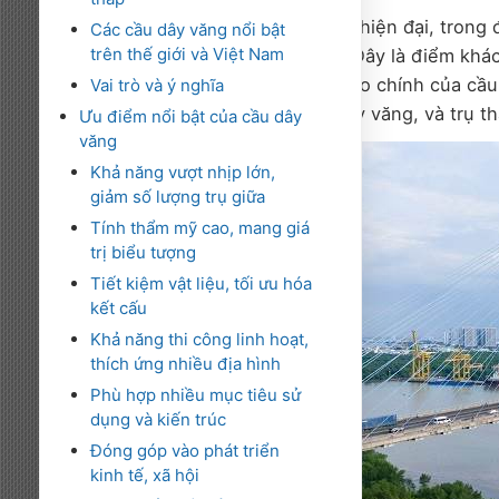
Cầu dây văng là một loại cầu hiện đại, trong
Các cầu dây văng nổi bật
trên thế giới và Việt Nam
hệ thống dây văng chịu lực. Đây là điểm khá
cầu vòm hay cầu treo. Cấu tạo chính của cầ
Vai trò và ý nghĩa
và kết cấu mặt), hệ thống dây văng, và trụ th
Ưu điểm nổi bật của cầu dây
văng
Khả năng vượt nhịp lớn,
giảm số lượng trụ giữa
Tính thẩm mỹ cao, mang giá
trị biểu tượng
Tiết kiệm vật liệu, tối ưu hóa
kết cấu
Khả năng thi công linh hoạt,
thích ứng nhiều địa hình
Phù hợp nhiều mục tiêu sử
dụng và kiến trúc
Đóng góp vào phát triển
kinh tế, xã hội