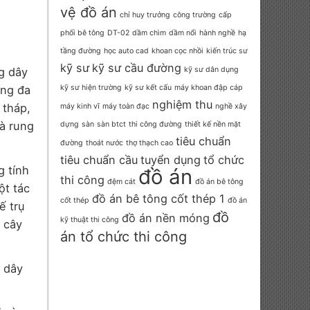
vệ đồ án
chỉ huy trưởng
công trường
cấp
phối bê tông
DT-02
dầm chìm
dầm nổi
hành nghề
hạ
tầng đường
học auto cad
khoan cọc nhồi
kiến trúc sư
kỹ sư
kỹ sư cầu đường
g dây
kỹ sư dân dụng
êng đa
kỹ sư hiện trường
kỹ sư kết cấu
máy khoan đập cáp
nghiệm thu
 tháp,
máy kinh vĩ
máy toàn đạc
nghề xây
và rung
dựng
sàn
sàn btct
thi công đường
thiết kế nền mặt
tiêu chuẩn
đường
thoát nước
thợ thạch cao
tiêu chuẩn cầu
tuyển dụng
tổ chức
g tính
đồ án
thi công
đệm cát
đồ án bê tông
ột tác
đồ án bê tông cốt thép 1
cốt thép
đồ án
ế trụ
đồ
đồ án nền móng
kỹ thuật thi công
 cây
án tổ chức thi công
g dây