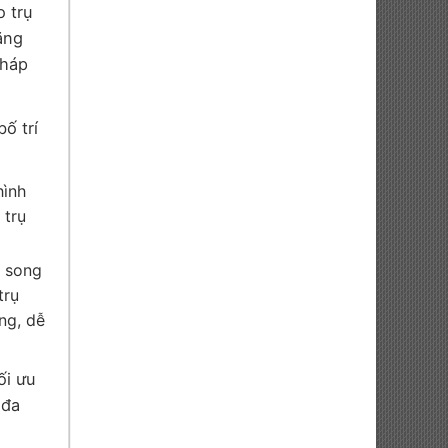
o trụ
ăng
tháp
ố trí
hình
 trụ
g song
trụ
ng, dễ
ối ưu
(đa