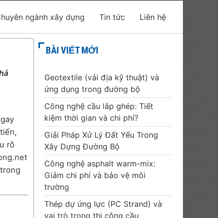
huyên ngành xây dựng
Tin tức
Liên hệ
BÀI VIẾT MỚI
khả
Geotextile (vải địa kỹ thuật) và
ứng dụng trong đường bộ
Công nghệ cầu lắp ghép: Tiết
kiệm thời gian và chi phí?
ngay
tiến,
Giải Pháp Xử Lý Đất Yếu Trong
u rõ
Xây Dựng Đường Bộ
ong.net
Công nghệ asphalt warm-mix:
 trong
Giảm chi phí và bảo vệ môi
trường
Thép dự ứng lực (PC Strand) và
vai trò trong thi công cầu