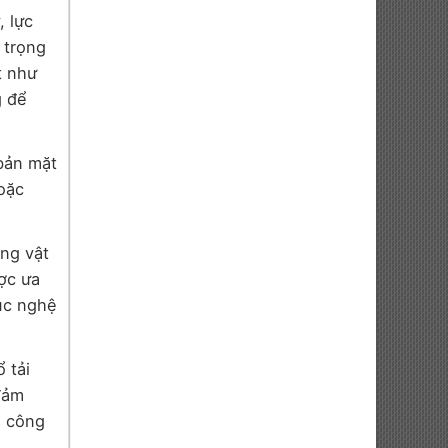
, lực
 trọng
t như
g để
bản mặt
hoặc
ợng vật
ợc ưa
rúc nghệ
 tải
 đảm
a công