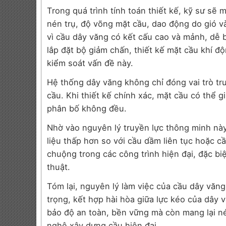
Trong quá trình tính toán thiết kế, kỹ sư sẽ 
nén trụ, độ võng mặt cầu, dao động do gió v
vì cầu dây văng có kết cấu cao và mảnh, dễ 
lắp đặt bộ giảm chấn, thiết kế mặt cầu khí 
kiểm soát vấn đề này.
Hệ thống dây văng không chỉ đóng vai trò tr
cầu. Khi thiết kế chính xác, mặt cầu có thể g
phân bố không đều.
Nhờ vào nguyên lý truyền lực thông minh này,
liệu thấp hơn so với cầu dầm liên tục hoặc 
chuộng trong các công trình hiện đại, đặc bi
thuật.
Tóm lại, nguyên lý làm việc của cầu dây văng
trọng, kết hợp hài hòa giữa lực kéo của dây v
bảo độ an toàn, bền vững mà còn mang lại né
nghệ xây dựng cầu hiện đại.