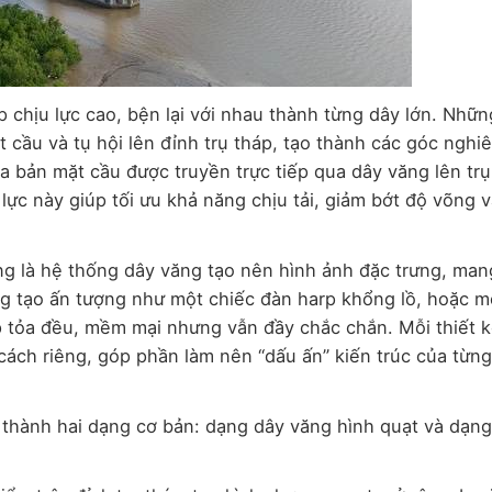
 chịu lực cao, bện lại với nhau thành từng dây lớn. Nhữn
cầu và tụ hội lên đỉnh trụ tháp, tạo thành các góc nghi
a bản mặt cầu được truyền trực tiếp qua dây văng lên trụ
lực này giúp tối ưu khả năng chịu tải, giảm bớt độ võng 
g là hệ thống dây văng tạo nên hình ảnh đặc trưng, man
g tạo ấn tượng như một chiếc đàn harp khổng lồ, hoặc m
p tỏa đều, mềm mại nhưng vẫn đầy chắc chắn. Mỗi thiết k
cách riêng, góp phần làm nên “dấu ấn” kiến trúc của từng
 thành hai dạng cơ bản: dạng dây văng hình quạt và dạn