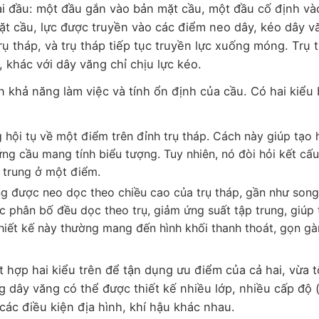
ai đầu: một đầu gắn vào bản mặt cầu, một đầu cố định và
mặt cầu, lực được truyền vào các điểm neo dây, kéo dây v
ụ tháp, và trụ tháp tiếp tục truyền lực xuống móng. Trụ 
 khác với dây văng chỉ chịu lực kéo.
khả năng làm việc và tính ổn định của cầu. Có hai kiểu b
g hội tụ về một điểm trên đỉnh trụ tháp. Cách này giúp tạo 
ững cầu mang tính biểu tượng. Tuy nhiên, nó đòi hỏi kết cấu
p trung ở một điểm.
ng được neo dọc theo chiều cao của trụ tháp, gần như son
c phân bố đều dọc theo trụ, giảm ứng suất tập trung, giúp 
thiết kế này thường mang đến hình khối thanh thoát, gọn gà
t hợp hai kiểu trên để tận dụng ưu điểm của cả hai, vừa t
ng dây văng có thể được thiết kế nhiều lớp, nhiều cấp độ 
các điều kiện địa hình, khí hậu khác nhau.