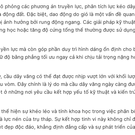
mô phỏng các phương án truyền lực, phân tích lực kéo dây
à động đất. Đặc biệt, dao động do gió là một vấn đề quan
bị ảnh hưởng bởi rung động ngang. Các giải pháp kỹ thuậ
động học hoặc tăng độ cứng tổng thể thường được sử dụn
uyền lực mà còn góp phần duy trì hình dáng ổn định cho 
iữ độ bằng phẳng tối ưu ngay cả khi chịu tải trọng nặng 
 cầu dây văng có thể đạt được nhịp vượt lớn với khối lư
cầu vòm. Đây chính là lý do mà cầu dây văng ngày càng đư
ệt ở những nơi yêu cầu kết hợp yếu tố kỹ thuật và kiến t
 thể hiện sự khéo léo và tính khoa học trong việc phân bổ
à lực nén của trụ tháp. Sự kết hợp tinh vi này không chỉ
t đẹp độc đáo, khẳng định đẳng cấp và sự phát triển củ