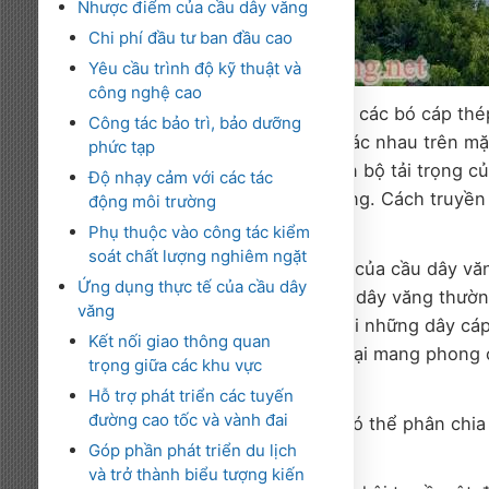
Nhược điểm của cầu dây văng
Chi phí đầu tư ban đầu cao
Yêu cầu trình độ kỹ thuật và
công nghệ cao
Dây văng thường được làm từ các bó cáp thép
Công tác bảo trì, bảo dưỡng
này được neo từ các điểm khác nhau trên mặt 
phức tạp
dạng. Nhờ đặc điểm này, toàn bộ tải trọng củ
Độ nhạy cảm với các tác
rồi từ trụ tháp xuống nền móng. Cách truyền 
động môi trường
động của cầu khi khai thác.
Phụ thuộc vào công tác kiểm
soát chất lượng nghiêm ngặt
Điểm nhận diện dễ thấy nhất của cầu dây văn
Ứng dụng thực tế của cầu dây
thẩm mỹ cao. Nhìn từ xa, cầu dây văng thườn
văng
phẩm nghệ thuật giữa trời, với những dây cá
Kết nối giao thông quan
tháp và cách bố trí dây văng lại mang phong 
trọng giữa các khu vực
cầu.
Hỗ trợ phát triển các tuyến
đường cao tốc và vành đai
Về kiểu dáng, cầu dây văng có thể phân chia
Góp phần phát triển du lịch
văng song song.
và trở thành biểu tượng kiến