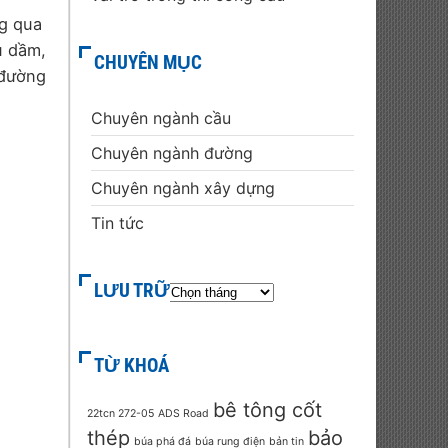
ng qua
u dầm,
CHUYÊN MỤC
 đường
Chuyên ngành cầu
Chuyên ngành đường
Chuyên ngành xây dựng
Tin tức
LƯU TRỮ
TỪ KHOÁ
bê tông cốt
22tcn 272-05
ADS Road
thép
bảo
búa phá đá
búa rung điện
bản tin