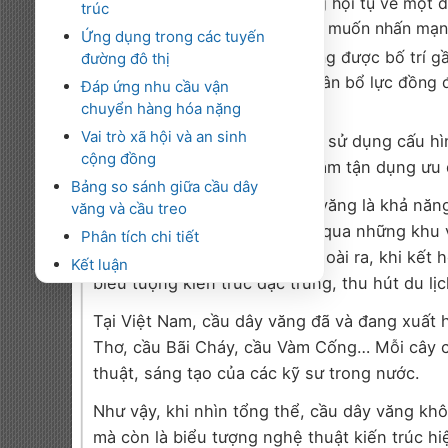
Dạng hình quạt
: Dây văng hội tụ về một đ
trúc
thường được lựa chọn khi muốn nhấn mạnh
Ứng dụng trong các tuyến
Dạng song song
: Dây văng được bố trí g
đường đô thị
Dạng này có khả năng phân bổ lực đồng đ
Đáp ứng nhu cầu vận
làn xe.
chuyển hàng hóa nặng
Vai trò xã hội và an sinh
Một số cây cầu dây văng còn sử dụng cấu hìn
cộng đồng
lại bố trí dạng song song, nhằm tận dụng ưu
Bảng so sánh giữa cầu dây
Điểm mạnh nữa của cầu dây văng là khả năng 
văng và cầu treo
quan trọng khi xây dựng cầu qua những khu 
Phân tích chi tiết
nơi nền địa chất phức tạp. Ngoài ra, khi kết 
Kết luận
biểu tượng kiến trúc đặc trưng, thu hút du l
Tại Việt Nam, cầu dây văng đã và đang xuất 
Thơ, cầu Bãi Cháy, cầu Vàm Cống… Mỗi cây c
thuật, sáng tạo của các kỹ sư trong nước.
Như vậy, khi nhìn tổng thể, cầu dây văng khôn
mà còn là biểu tượng nghệ thuật kiến trúc hi