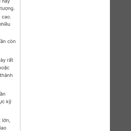
i này
 tượng.
 cao.
nhiều
hần còn
ày rất
hoặc
 thành
Cần
ực kỹ
 lớn,
iao