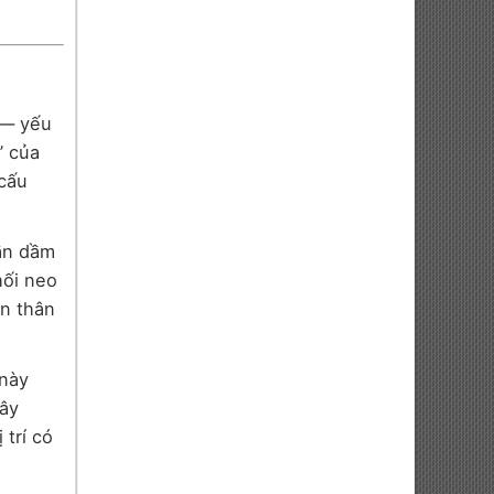
 — yếu
” của
 cấu
hần dầm
hối neo
ản thân
 này
dây
 trí có