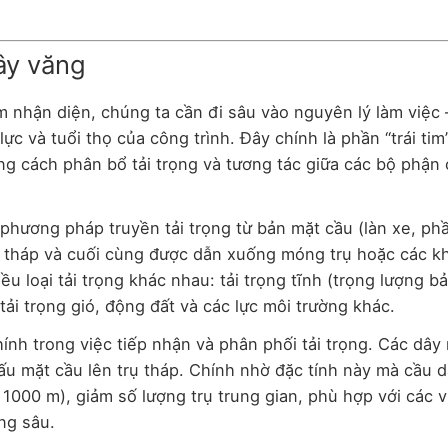
ây văng
ểm nhận diện, chúng ta cần đi sâu vào nguyên lý làm việc
ực và tuổi thọ của công trình. Đây chính là phần “trái tim
ong cách phân bổ tải trọng và tương tác giữa các bộ phận
phương pháp truyền tải trọng từ bản mặt cầu (làn xe, p
ụ tháp và cuối cùng được dẫn xuống móng trụ hoặc các k
u loại tải trọng khác nhau: tải trọng tĩnh (trọng lượng b
, tải trọng gió, động đất và các lực môi trường khác.
ính trong việc tiếp nhận và phân phối tải trọng. Các dây
 cấu mặt cầu lên trụ tháp. Chính nhờ đặc tính này mà cầu 
000 m), giảm số lượng trụ trung gian, phù hợp với các vị
ng sâu.