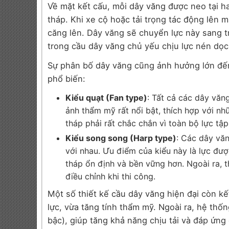
Về mặt kết cấu, mỗi dây văng được neo tại h
tháp. Khi xe cộ hoặc tải trọng tác động lên 
căng lên. Dây văng sẽ chuyển lực này sang tr
trong cầu dây văng chủ yếu chịu lực nén dọc,
Sự phân bố dây văng cũng ảnh hưởng lớn đến 
phổ biến:
Kiểu quạt (Fan type)
: Tất cả các dây văn
ảnh thẩm mỹ rất nổi bật, thích hợp với nh
tháp phải rất chắc chắn vì toàn bộ lực tậ
Kiểu song song (Harp type)
: Các dây vă
với nhau. Ưu điểm của kiểu này là lực đượ
tháp ổn định và bền vững hơn. Ngoài ra, 
điều chỉnh khi thi công.
Một số thiết kế cầu dây văng hiện đại còn kế
lực, vừa tăng tính thẩm mỹ. Ngoài ra, hệ thố
bậc), giúp tăng khả năng chịu tải và đáp ứng 