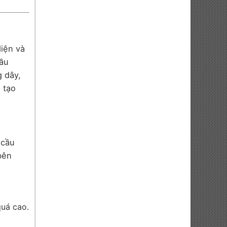
diện và
cầu
g dây,
 tạo
 cầu
bên
quá cao.