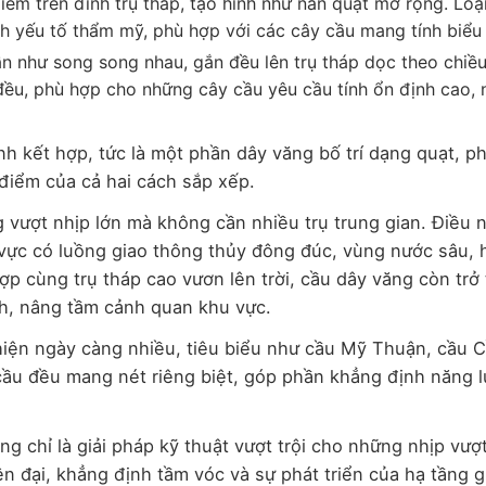
iểm trên đỉnh trụ tháp, tạo hình như nan quạt mở rộng. Loạ
 yếu tố thẩm mỹ, phù hợp với các cây cầu mang tính biểu
ần như song song nhau, gắn đều lên trụ tháp dọc theo chiều
ều, phù hợp cho những cây cầu yêu cầu tính ổn định cao, 
h kết hợp, tức là một phần dây văng bố trí dạng quạt, p
 điểm của cả hai cách sắp xếp.
vượt nhịp lớn mà không cần nhiều trụ trung gian. Điều n
vực có luồng giao thông thủy đông đúc, vùng nước sâu, 
hợp cùng trụ tháp cao vươn lên trời, cầu dây văng còn trở
ịch, nâng tầm cảnh quan khu vực.
hiện ngày càng nhiều, tiêu biểu như cầu Mỹ Thuận, cầu 
ầu đều mang nét riêng biệt, góp phần khẳng định năng l
g chỉ là giải pháp kỹ thuật vượt trội cho những nhịp vượt
ện đại, khẳng định tầm vóc và sự phát triển của hạ tầng g