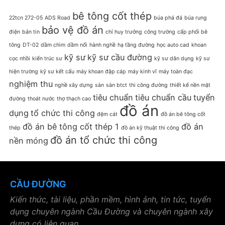
bê tông cốt thép
22tcn 272-05
ADS Road
búa phá đá
búa rung
bảo vệ đồ án
điện
bản tin
chỉ huy trưởng
công trường
cấp phối bê
tông
DT-02
dầm chìm
dầm nổi
hành nghề
hạ tầng đường
học auto cad
khoan
kỹ sư
kỹ sư cầu đường
cọc nhồi
kiến trúc sư
kỹ sư dân dụng
kỹ sư
hiện trường
kỹ sư kết cấu
máy khoan đập cáp
máy kinh vĩ
máy toàn đạc
nghiệm thu
nghề xây dựng
sàn
sàn btct
thi công đường
thiết kế nền mặt
tiêu chuẩn
tiêu chuẩn cầu
tuyển
đường
thoát nước
thợ thạch cao
đồ án
dụng
tổ chức thi công
đệm cát
đồ án bê tông cốt
đồ án bê tông cốt thép 1
đồ án
thép
đồ án kỹ thuật thi công
đồ án tổ chức thi công
nền móng
CẦU ĐƯỜNG
Kiến thức, tài liệu, phần mềm, hình ảnh, tin tức, tuyển
dụng chuyên ngành Cầu Đường và chuyên ngành xây
dựng có liên quan.