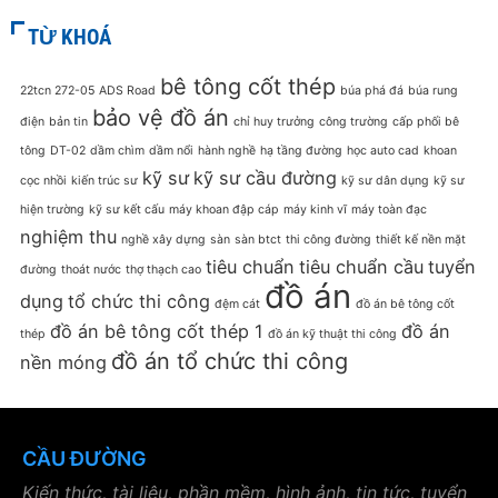
TỪ KHOÁ
bê tông cốt thép
22tcn 272-05
ADS Road
búa phá đá
búa rung
bảo vệ đồ án
điện
bản tin
chỉ huy trưởng
công trường
cấp phối bê
tông
DT-02
dầm chìm
dầm nổi
hành nghề
hạ tầng đường
học auto cad
khoan
kỹ sư
kỹ sư cầu đường
cọc nhồi
kiến trúc sư
kỹ sư dân dụng
kỹ sư
hiện trường
kỹ sư kết cấu
máy khoan đập cáp
máy kinh vĩ
máy toàn đạc
nghiệm thu
nghề xây dựng
sàn
sàn btct
thi công đường
thiết kế nền mặt
tiêu chuẩn
tiêu chuẩn cầu
tuyển
đường
thoát nước
thợ thạch cao
đồ án
dụng
tổ chức thi công
đệm cát
đồ án bê tông cốt
đồ án bê tông cốt thép 1
đồ án
thép
đồ án kỹ thuật thi công
đồ án tổ chức thi công
nền móng
CẦU ĐƯỜNG
Kiến thức, tài liệu, phần mềm, hình ảnh, tin tức, tuyển