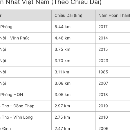
n Nhất Việt Nam (Theo Chiều Dài)
rí
Chiều Dài (km)
Năm Hoàn Thàn
 Phòng
5.44 km
2017
Nội – Vĩnh Phúc
4.48 km
2014
Nội
3.75 km
2015
Nội
3.70 km
2023
Nội
3.11 km
1985
Nội
3.08 km
2007
 Phòng – QN
3.05 km
2018
 Thơ – Đồng Tháp
2.97 km
2019
 Thơ – Vĩnh Long
2.75 km
2010
h Định
2.47 km
2006