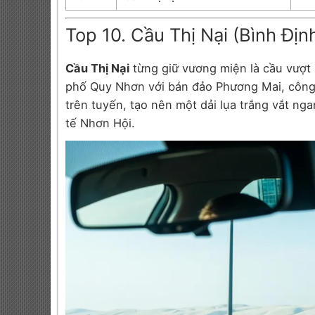
Top 10. Cầu Thị Nại (Bình Địn
Cầu Thị Nại
từng giữ vương miện là cầu vượt b
phố Quy Nhơn với bán đảo Phương Mai, công 
trên tuyến, tạo nên một dải lụa trắng vắt ng
tế Nhơn Hội.