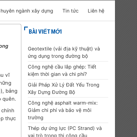
huyên ngành xây dựng
Tin tức
Liên hệ
BÀI VIẾT MỚI
rong
Geotextile (vải địa kỹ thuật) và
ứng dụng trong đường bộ
Công nghệ cầu lắp ghép: Tiết
kiệm thời gian và chi phí?
u vĩ
những
Giải Pháp Xử Lý Đất Yếu Trong
u), bảng
Xây Dựng Đường Bộ
ỏ quên.
Công nghệ asphalt warm-mix:
Giảm chi phí và bảo vệ môi
u chính
trường
ép thực
Thép dự ứng lực (PC Strand) và
vai trò trong thi công cầu