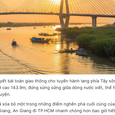
yết bài toán giao thông cho tuyến hành lang phía Tây sô
H cao 143.9m, đứng sừng sững giữa dòng nước xiết, thể 
luyện.
 xóa bỏ một trong những điểm nghẽn phà cuối cùng của
 Giang, An Giang đi TP.HCM nhanh chóng hơn bao giờ hết