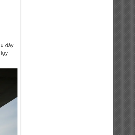
ầu dây
 lụy