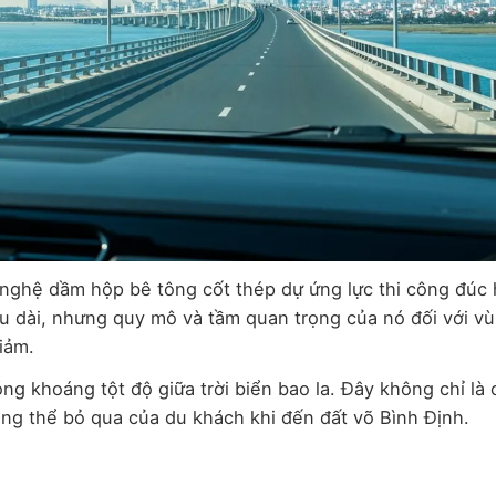
 nghệ dầm hộp bê tông cốt thép dự ứng lực thi công đúc
ều dài, nhưng quy mô và tầm quan trọng của nó đối với v
iảm.
óng khoáng tột độ giữa trời biển bao la. Đây không chỉ là
ông thể bỏ qua của du khách khi đến đất võ Bình Định.