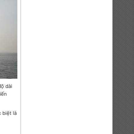
độ dài
iến
 biệt là