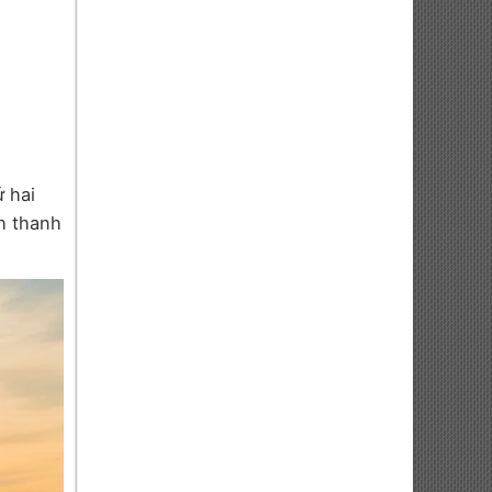
 hai
h thanh