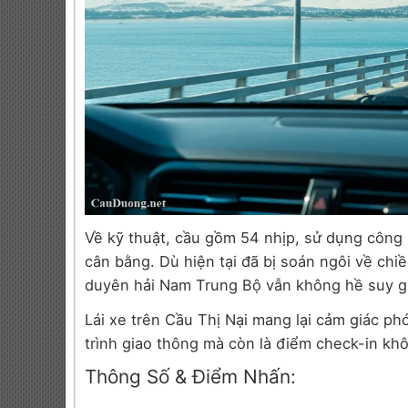
Về kỹ thuật, cầu gồm 54 nhịp, sử dụng công
cân bằng. Dù hiện tại đã bị soán ngôi về chi
duyên hải Nam Trung Bộ vẫn không hề suy g
Lái xe trên Cầu Thị Nại mang lại cảm giác ph
trình giao thông mà còn là điểm check-in kh
Thông Số & Điểm Nhấn: