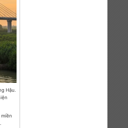
ng Hậu.
hiện
 miền
.