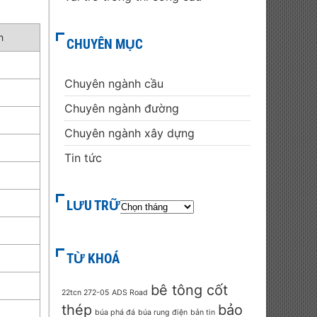
h
CHUYÊN MỤC
Chuyên ngành cầu
Chuyên ngành đường
Chuyên ngành xây dựng
Tin tức
LƯU TRỮ
TỪ KHOÁ
bê tông cốt
22tcn 272-05
ADS Road
thép
bảo
búa phá đá
búa rung điện
bản tin