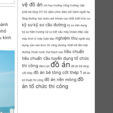
vệ đồ án
chỉ huy trưởng
công trường
cấp
phối bê tông
DT-02
dầm chìm
dầm nổi
hành nghề
hạ
tầng đường
học auto cad
khoan cọc nhồi
kiến trúc sư
hành
kỹ sư
kỹ sư cầu đường
kỹ sư dân dụng
nhỏ
kỹ sư hiện trường
kỹ sư kết cấu
máy khoan đập cáp
u kinh
nghiệm thu
máy kinh vĩ
máy toàn đạc
nghề xây
dựng
sàn
sàn btct
thi công đường
thiết kế nền mặt
tiêu chuẩn
đường
thoát nước
thợ thạch cao
tiêu chuẩn cầu
tuyển dụng
tổ chức
đồ án
thi công
đệm cát
đồ án bê tông
đồ án bê tông cốt thép 1
cốt thép
đồ án
đồ
đồ án nền móng
kỹ thuật thi công
án tổ chức thi công