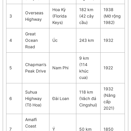
Hoa Kỳ
182 km
1938
Overseas
3
(Florida
(42 cây
(Mở rộng
Highway
Keys)
cầu)
1982)
Great
4
Ocean
Úc
243 km
1932
Road
9 km
Chapman’s
(114
5
Nam Phi
1922
Peak Drive
khúc
cua)
1932
Suhua
118 km
(Nâng
6
Highway
Đài Loan
(Vách đá
cấp
(Tô Hoa)
Cingshui)
2021)
Amalfi
Coast
7
Ý
50 km
1850