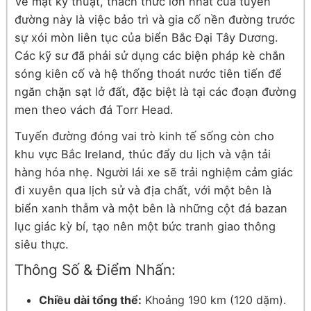
Về mặt kỹ thuật, thách thức lớn nhất của tuyến
đường này là việc bảo trì và gia cố nền đường trước
sự xói mòn liên tục của biển Bắc Đại Tây Dương.
Các kỹ sư đã phải sử dụng các biện pháp kè chắn
sóng kiên cố và hệ thống thoát nước tiên tiến để
ngăn chặn sạt lở đất, đặc biệt là tại các đoạn đường
men theo vách đá Torr Head.
Tuyến đường đóng vai trò kinh tế sống còn cho
khu vực Bắc Ireland, thúc đẩy du lịch và vận tải
hàng hóa nhẹ. Người lái xe sẽ trải nghiệm cảm giác
đi xuyên qua lịch sử và địa chất, với một bên là
biển xanh thẫm và một bên là những cột đá bazan
lục giác kỳ bí, tạo nên một bức tranh giao thông
siêu thực.
Thông Số & Điểm Nhấn:
Chiều dài tổng thể:
Khoảng 190 km (120 dặm).