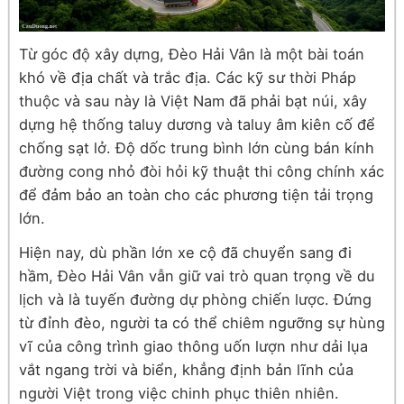
Từ góc độ xây dựng, Đèo Hải Vân là một bài toán
khó về địa chất và trắc địa. Các kỹ sư thời Pháp
thuộc và sau này là Việt Nam đã phải bạt núi, xây
dựng hệ thống taluy dương và taluy âm kiên cố để
chống sạt lở. Độ dốc trung bình lớn cùng bán kính
đường cong nhỏ đòi hỏi kỹ thuật thi công chính xác
để đảm bảo an toàn cho các phương tiện tải trọng
lớn.
Hiện nay, dù phần lớn xe cộ đã chuyển sang đi
hầm, Đèo Hải Vân vẫn giữ vai trò quan trọng về du
lịch và là tuyến đường dự phòng chiến lược. Đứng
từ đỉnh đèo, người ta có thể chiêm ngưỡng sự hùng
vĩ của công trình giao thông uốn lượn như dải lụa
vắt ngang trời và biển, khẳng định bản lĩnh của
người Việt trong việc chinh phục thiên nhiên.