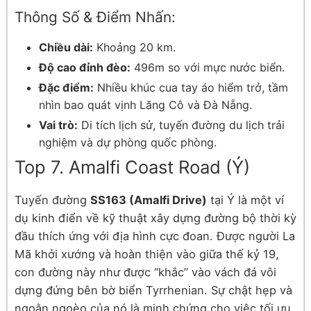
Thông Số & Điểm Nhấn:
Chiều dài:
Khoảng 20 km.
Độ cao đỉnh đèo:
496m so với mực nước biển.
Đặc điểm:
Nhiều khúc cua tay áo hiểm trở, tầm
nhìn bao quát vịnh Lăng Cô và Đà Nẵng.
Vai trò:
Di tích lịch sử, tuyến đường du lịch trải
nghiệm và dự phòng quốc phòng.
Top 7. Amalfi Coast Road (Ý)
Tuyến đường
SS163 (Amalfi Drive)
tại Ý là một ví
dụ kinh điển về kỹ thuật xây dựng đường bộ thời kỳ
đầu thích ứng với địa hình cực đoan. Được người La
Mã khởi xướng và hoàn thiện vào giữa thế kỷ 19,
con đường này như được “khắc” vào vách đá vôi
dựng đứng bên bờ biển Tyrrhenian. Sự chật hẹp và
ngoằn ngoèo của nó là minh chứng cho việc tối ưu