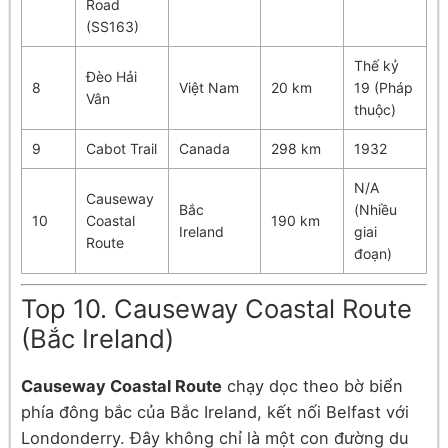
Road
(SS163)
Thế kỷ
Đèo Hải
8
Việt Nam
20 km
19 (Pháp
Vân
thuộc)
9
Cabot Trail
Canada
298 km
1932
N/A
Causeway
Bắc
(Nhiều
10
Coastal
190 km
Ireland
giai
Route
đoạn)
Top 10. Causeway Coastal Route
(Bắc Ireland)
Causeway Coastal Route
chạy dọc theo bờ biển
phía đông bắc của Bắc Ireland, kết nối Belfast với
Londonderry. Đây không chỉ là một con đường du