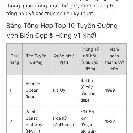
thông quan trọng nhất thế giới, được chúng tôi
tổng hợp và xác thực số liệu kỹ thuật.
Bảng Tổng Hợp Top 10 Tuyến Đường
Ven Biển Đẹp & Hùng Vĩ Nhất
Thông số
Năm
Thứ
Tên Tuyến
Quốc gia /
nổi bật
hoàn
hạng
Đường
Vị trí
(Dài/Đặc
thành/Mở
điểm)
cửa
8.3 km
Atlantic
(8 cây
1
Ocean
Na Uy
1989
cầu liên
Road
tiếp)
Pacific
~1.055
Coast
Hoa Kỳ
km
2
1937
Highway
(California)
(Đoạn
(Hwy 1)
Big Sur)