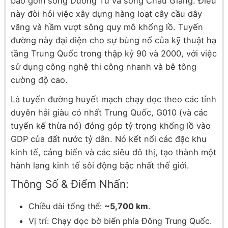
bao gồm sông Dương Tử và sông Châu Giang. Điều
này đòi hỏi việc xây dựng hàng loạt cây cầu dây
văng và hầm vượt sông quy mô khổng lồ. Tuyến
đường này đại diện cho sự bùng nổ của kỹ thuật hạ
tầng Trung Quốc trong thập kỷ 90 và 2000, với việc
sử dụng công nghệ thi công nhanh và bê tông
cường độ cao.
Là tuyến đường huyết mạch chạy dọc theo các tỉnh
duyên hải giàu có nhất Trung Quốc, G010 (và các
tuyến kế thừa nó) đóng góp tỷ trọng khổng lồ vào
GDP của đất nước tỷ dân. Nó kết nối các đặc khu
kinh tế, cảng biển và các siêu đô thị, tạo thành một
hành lang kinh tế sôi động bậc nhất thế giới.
Thông Số & Điểm Nhấn:
Chiều dài tổng thể:
~5,700 km
.
Vị trí: Chạy dọc bờ biển phía Đông Trung Quốc.