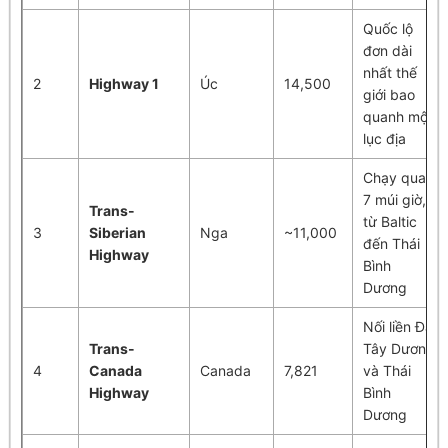
Quốc lộ
đơn dài
nhất thế
2
Highway 1
Úc
14,500
giới bao
quanh một
lục địa
Chạy qua
7 múi giờ,
Trans-
từ Baltic
3
Siberian
Nga
~11,000
đến Thái
Highway
Bình
Dương
Nối liền Đại
Trans-
Tây Dương
4
Canada
Canada
7,821
và Thái
Highway
Bình
Dương