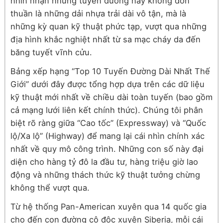
nhìn nhận những tuyến đường này không đơn
thuần là những dải nhựa trải dài vô tận, mà là
những kỳ quan kỹ thuật phức tạp, vượt qua những
địa hình khắc nghiệt nhất từ sa mạc cháy da đến
băng tuyết vĩnh cửu.
Bảng xếp hạng “Top 10 Tuyến Đường Dài Nhất Thế
Giới” dưới đây được tổng hợp dựa trên các dữ liệu
kỹ thuật mới nhất về chiều dài toàn tuyến (bao gồm
cả mạng lưới liên kết chính thức). Chúng tôi phân
biệt rõ ràng giữa “Cao tốc” (Expressway) và “Quốc
lộ/Xa lộ” (Highway) để mang lại cái nhìn chính xác
nhất về quy mô công trình. Những con số này đại
diện cho hàng tỷ đô la đầu tư, hàng triệu giờ lao
động và những thách thức kỹ thuật tưởng chừng
không thể vượt qua.
Từ hệ thống Pan-American xuyên qua 14 quốc gia
cho đến con đường cô độc xuyên Siberia, mỗi cái