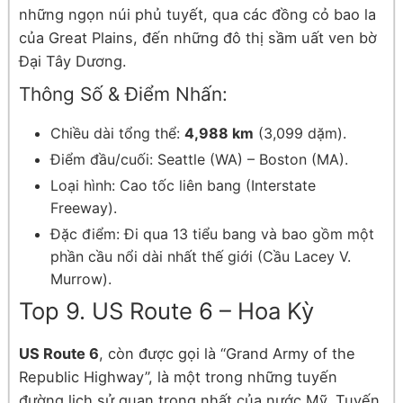
những ngọn núi phủ tuyết, qua các đồng cỏ bao la
của Great Plains, đến những đô thị sầm uất ven bờ
Đại Tây Dương.
Thông Số & Điểm Nhấn:
Chiều dài tổng thể:
4,988 km
(3,099 dặm).
Điểm đầu/cuối: Seattle (WA) – Boston (MA).
Loại hình: Cao tốc liên bang (Interstate
Freeway).
Đặc điểm: Đi qua 13 tiểu bang và bao gồm một
phần cầu nổi dài nhất thế giới (Cầu Lacey V.
Murrow).
Top 9. US Route 6 – Hoa Kỳ
US Route 6
, còn được gọi là “Grand Army of the
Republic Highway”, là một trong những tuyến
đường lịch sử quan trọng nhất của nước Mỹ. Tuyến