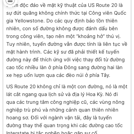
Điểm độc đáo về mặt kỹ thuật của US Route 20 là
sự đứt quãng không chính thức tại Công viên Quốc
gia Yellowstone. Do các quy định bảo tồn thiên
nhiên, con số đường không được đánh dấu bên
trong công viên, tạo nên một “khoảng hở” thú vị.
Tuy nhiên, tuyến đường vẫn được tính là liên tục về
mặt hành trình. Các kỹ sư đã phải thiết kế tuyến
đường này để thích ứng với việc thay đổi từ đường
cao tốc nhiều làn ở phía Đông sang đường hai làn
xe hẹp uốn lượn qua các đèo núi ở phía Tây.
US Route 20 không chỉ là một con đường, nó là một
lát cắt ngang qua lịch sử và địa lý Hoa Kỳ. Nó đi
qua các trung tâm công nghiệp cũ, các vùng nông
nghiệp trù phú và những cảnh quan thiên nhiên
hoang sơ. Đối với ngành vận tải, đây là tuyến
đường thay thế quan trọng khi các đường cao tốc
Interstate bị tắc nghẽn hoặc gặp sự cố.