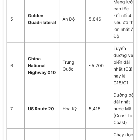
Mạng lưới
cao tốc
Golden
kết nối 4
5
Ấn Độ
5,846
Quadrilateral
siêu đô thị
lớn nhất Ấn
Độ
Tuyến
đường ven
China
Trung
biển dài
6
National
~5,700
Quốc
nhất (Cũ),
Highway 010
nay là
G15/G1
Đường bộ
dài nhất
7
US Route 20
Hoa Kỳ
5,415
nước Mỹ
(Coast to
Coast)
Chạy dọc