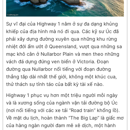
Sự vĩ đại của Highway 1 nằm ở sự đa dạng khủng
khiếp của địa hình mà nó đi qua. Các kỹ sư Úc đã
phải xây dựng đường xuyên qua những khu rừng
nhiệt đới ẩm ướt ở Queensland, vượt qua những sa
mạc khô cằn ở Nullarbor Plain và men theo những
vách đá dựng đứng ven biển ở Victoria. Đoạn
đường qua Nullarbor nổi tiếng với đoạn đường
thẳng tắp dài nhất thế giới, không một khúc cua,
thử thách sự tỉnh táo của bất kỳ tài xế nào.
Highway 1 phục vụ hơn một triệu người mỗi ngày
và là xương sống của ngành vận tải đường bộ Úc
(nơi nổi tiếng với các xe tải “Road train” khổng lồ).
Về mặt du lịch, hoàn thành “The Big Lap” là giấc mơ
của hàng ngàn người đam mê xê dịch, một hành