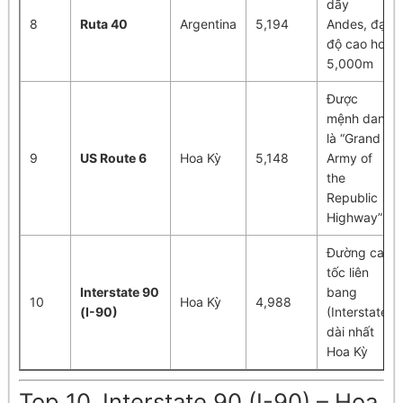
dãy
8
Ruta 40
Argentina
5,194
Andes, đạt
độ cao hơn
5,000m
Được
mệnh danh
là “Grand
9
US Route 6
Hoa Kỳ
5,148
Army of
the
Republic
Highway”
Đường cao
tốc liên
Interstate 90
bang
10
Hoa Kỳ
4,988
(I-90)
(Interstate)
dài nhất
Hoa Kỳ
Top 10. Interstate 90 (I-90) – Hoa