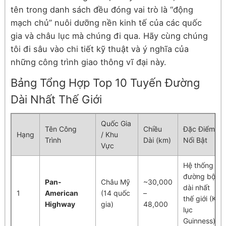
tên trong danh sách đều đóng vai trò là “động
mạch chủ” nuôi dưỡng nền kinh tế của các quốc
gia và châu lục mà chúng đi qua. Hãy cùng chúng
tôi đi sâu vào chi tiết kỹ thuật và ý nghĩa của
những công trình giao thông vĩ đại này.
Bảng Tổng Hợp Top 10 Tuyến Đường
Dài Nhất Thế Giới
Quốc Gia
Tên Công
Chiều
Đặc Điểm
Hạng
/ Khu
Trình
Dài (km)
Nổi Bật
Vực
Hệ thống
đường bộ
Pan-
Châu Mỹ
~30,000
dài nhất
1
American
(14 quốc
–
thế giới (Kỷ
Highway
gia)
48,000
lục
Guinness)