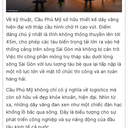
Về kỹ thuật, Cầu Phú Mỹ sở hữu thiết kế dây văng
hiện đại với tháp cầu hình chữ H cao vút. Điểm
đáng chú ý nhất là tĩnh không thông thuyền lên tới
45m, cho phép các tàu biển trọng tải lớn ra vào hệ
thống cảng trên sông Sài Gòn mà không bị cản trở.
Việc thi công phần móng trụ tháp sâu dưới lòng
sông Sài Gòn với lưu lượng tàu bè qua lại tấp nập là
một nỗ lực lớn về mặt tổ chức thi công và an toàn
hàng hải.
Cầu Phú Mỹ không chỉ có ý nghĩa về logistics mà
còn sở hữu vẻ đẹp khỏe khoắn, hiện đại. Nhìn từ
xa, những dây văng đan xen như một chiếc đàn hạc
khổng lồ bắc qua sông. Đây là biểu tượng cho sự
phát triển công nghiệp và sự năng động của đầu
tàu kinh tế cả nước.