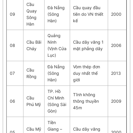
Cầu
Đà Nẵng
Cầu quay đầu
Quay
09
(Sông
tiên do VN thiết
2000
Sông
Hàn)
kế
Hàn
Quảng
Cầu Bãi
Ninh
Cầu dây văng 1
08
2006
Cháy
(Vịnh Cửa
mặt phẳng dây
Lục)
Đà Nẵng
Vòm thép đơn
Cầu
07
(Sông
duy nhất thế
2013
Rồng
Hàn)
giới
TP. Hồ
Tĩnh không
Cầu
Chí Minh
06
thông thuyền
2009
Phú Mỹ
(Sông Sài
45m
Gòn)
Tiền
Cầu Mỹ
Giang –
Cầu dây văng
05
2000