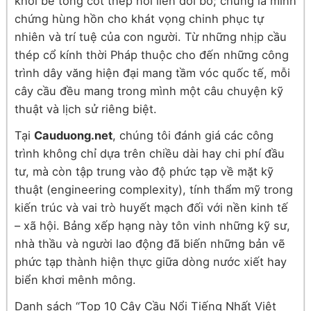
khối bê tông cốt thép nối liền đôi bờ; chúng là minh
chứng hùng hồn cho khát vọng chinh phục tự
nhiên và trí tuệ của con người. Từ những nhịp cầu
thép cổ kính thời Pháp thuộc cho đến những công
trình dây văng hiện đại mang tầm vóc quốc tế, mỗi
cây cầu đều mang trong mình một câu chuyện kỹ
thuật và lịch sử riêng biệt.
Tại
Cauduong.net
, chúng tôi đánh giá các công
trình không chỉ dựa trên chiều dài hay chi phí đầu
tư, mà còn tập trung vào độ phức tạp về mặt kỹ
thuật (engineering complexity), tính thẩm mỹ trong
kiến trúc và vai trò huyết mạch đối với nền kinh tế
– xã hội. Bảng xếp hạng này tôn vinh những kỹ sư,
nhà thầu và người lao động đã biến những bản vẽ
phức tạp thành hiện thực giữa dòng nước xiết hay
biển khơi mênh mông.
Danh sách “Top 10 Cây Cầu Nổi Tiếng Nhất Việt