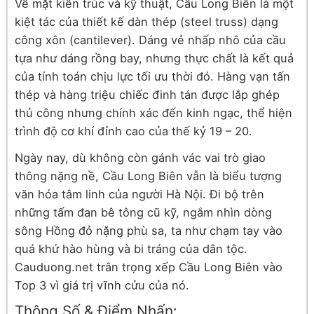
Về mặt kiến trúc và kỹ thuật, Cầu Long Biên là một
kiệt tác của thiết kế dàn thép (steel truss) dạng
công xôn (cantilever). Dáng vẻ nhấp nhô của cầu
tựa như dáng rồng bay, nhưng thực chất là kết quả
của tính toán chịu lực tối ưu thời đó. Hàng vạn tấn
thép và hàng triệu chiếc đinh tán được lắp ghép
thủ công nhưng chính xác đến kinh ngạc, thể hiện
trình độ cơ khí đỉnh cao của thế kỷ 19 – 20.
Ngày nay, dù không còn gánh vác vai trò giao
thông nặng nề, Cầu Long Biên vẫn là biểu tượng
văn hóa tâm linh của người Hà Nội. Đi bộ trên
những tấm đan bê tông cũ kỹ, ngắm nhìn dòng
sông Hồng đỏ nặng phù sa, ta như chạm tay vào
quá khứ hào hùng và bi tráng của dân tộc.
Cauduong.net trân trọng xếp Cầu Long Biên vào
Top 3 vì giá trị vĩnh cửu của nó.
Thông Số & Điểm Nhấn: