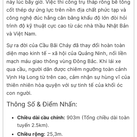
này lúc bấy giờ. Việc thi công trụ tháp rỗng bê tông
cốt thép dự ứng lực trên nền địa chất phức tạp và
công nghệ đúc hẫng cân bằng khẩu độ lớn đòi hỏi
trình độ kỹ thuật cực cao từ các nhà thầu Nhật Bản
và Việt Nam.
Sự ra đời của Cầu Bãi Cháy đã thay đổi hoàn toàn
diện mạo kinh tế – xã hội của Quảng Ninh, nối liền
mạch máu giao thông vùng Đông Bắc. Khi lái xe
qua cầu, người dân được chiêm ngưỡng toàn cảnh
Vịnh Hạ Long từ trên cao, cảm nhận sự hùng vĩ của
thiên nhiên hòa quyện với sự tinh tế của khối óc
con người.
Thông Số & Điểm Nhấn:
Chiều dài cầu chính:
903m (Tổng chiều dài toàn
tuyến 2.5km).
Chiều rộng:
25,3m.