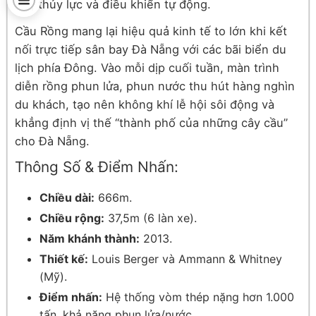
khí, thủy lực và điều khiển tự động.
Cầu Rồng mang lại hiệu quả kinh tế to lớn khi kết
nối trực tiếp sân bay Đà Nẵng với các bãi biển du
lịch phía Đông. Vào mỗi dịp cuối tuần, màn trình
diễn rồng phun lửa, phun nước thu hút hàng nghìn
du khách, tạo nên không khí lễ hội sôi động và
khẳng định vị thế “thành phố của những cây cầu”
cho Đà Nẵng.
Thông Số & Điểm Nhấn:
Chiều dài:
666m.
Chiều rộng:
37,5m (6 làn xe).
Năm khánh thành:
2013.
Thiết kế:
Louis Berger và Ammann & Whitney
(Mỹ).
Điểm nhấn:
Hệ thống vòm thép nặng hơn 1.000
tấn, khả năng phun lửa/nước.