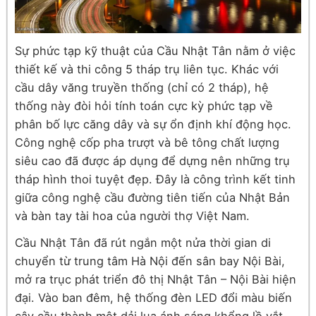
Sự phức tạp kỹ thuật của Cầu Nhật Tân nằm ở việc
thiết kế và thi công 5 tháp trụ liên tục. Khác với
cầu dây văng truyền thống (chỉ có 2 tháp), hệ
thống này đòi hỏi tính toán cực kỳ phức tạp về
phân bố lực căng dây và sự ổn định khí động học.
Công nghệ cốp pha trượt và bê tông chất lượng
siêu cao đã được áp dụng để dựng nên những trụ
tháp hình thoi tuyệt đẹp. Đây là công trình kết tinh
giữa công nghệ cầu đường tiên tiến của Nhật Bản
và bàn tay tài hoa của người thợ Việt Nam.
Cầu Nhật Tân đã rút ngắn một nửa thời gian di
chuyển từ trung tâm Hà Nội đến sân bay Nội Bài,
mở ra trục phát triển đô thị Nhật Tân – Nội Bài hiện
đại. Vào ban đêm, hệ thống đèn LED đổi màu biến
cây cầu thành một dải lụa ánh sáng khổng lồ vắt