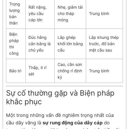
Trọng
Rất nặng,
Nhẹ, giảm tải
lượng
yêu cầu
cho tháp
Trung bình
bản
cáp lớn
móng
thân
Biện
Đúc hẫng
Lắp ghép
Lắp khung thép
pháp
cân bằng là
khối lớn bằng
trước, đổ bản
thi
chủ yếu
cẩu
mặt cầu sau
công
Cao, cần sơn
Thấp, ít rỉ
Bảo trì
chống rỉ định
Trung bình
sét
kỳ
Sự cố thường gặp và Biện pháp
khắc phục
Một trong những vấn đề nghiêm trọng nhất của
cầu dây văng là
sự rung động của dây cáp
do