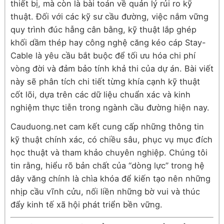
thiết bị, mà còn là bài toán về quản lý rủi ro kỹ
thuật. Đối với các kỹ sư cầu đường, việc nắm vững
quy trình đúc hẫng cân bằng, kỹ thuật lắp ghép
khối dầm thép hay công nghệ căng kéo cáp Stay-
Cable là yêu cầu bắt buộc để tối ưu hóa chi phí
vòng đời và đảm bảo tính khả thi của dự án. Bài viết
này sẽ phân tích chi tiết từng khía cạnh kỹ thuật
cốt lõi, dựa trên các dữ liệu chuẩn xác và kinh
nghiệm thực tiễn trong ngành cầu đường hiện nay.
Cauduong.net cam kết cung cấp những thông tin
kỹ thuật chính xác, có chiều sâu, phục vụ mục đích
học thuật và tham khảo chuyên nghiệp. Chúng tôi
tin rằng, hiểu rõ bản chất của “dòng lực” trong hệ
dây văng chính là chìa khóa để kiến tạo nên những
nhịp cầu vĩnh cửu, nối liền những bờ vui và thúc
đẩy kinh tế xã hội phát triển bền vững.