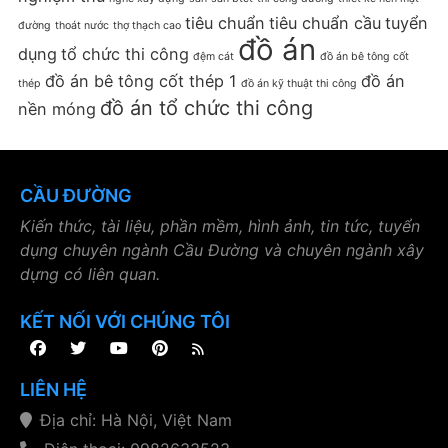
tiêu chuẩn
tiêu chuẩn cầu
tuyển
đường
thoát nước
thợ thạch cao
đồ án
dụng
tổ chức thi công
đệm cát
đồ án bê tông cốt
đồ án bê tông cốt thép 1
đồ án
thép
đồ án kỹ thuật thi công
đồ án tổ chức thi công
nền móng
CẦU ĐƯỜNG
Kiến thức, tài liệu, phần mềm, hình ảnh, tin tức, tuyển
dụng chuyên ngành Cầu Đường và chuyên ngành xây
dựng có liên quan.
KẾT NỐI VỚI CHÚNG TÔI
LIÊN HỆ
Địa chỉ: Hà Nội, Việt Nam