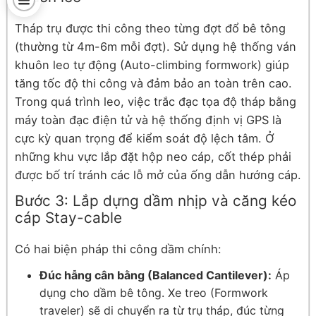
Tháp trụ được thi công theo từng đợt đổ bê tông
(thường từ 4m-6m mỗi đợt). Sử dụng hệ thống ván
khuôn leo tự động (Auto-climbing formwork) giúp
tăng tốc độ thi công và đảm bảo an toàn trên cao.
Trong quá trình leo, việc trắc đạc tọa độ tháp bằng
máy toàn đạc điện tử và hệ thống định vị GPS là
cực kỳ quan trọng để kiểm soát độ lệch tâm. Ở
những khu vực lắp đặt hộp neo cáp, cốt thép phải
được bố trí tránh các lỗ mở của ống dẫn hướng cáp.
Bước 3: Lắp dựng dầm nhịp và căng kéo
cáp Stay-cable
Có hai biện pháp thi công dầm chính:
Đúc hẫng cân bằng (Balanced Cantilever):
Áp
dụng cho dầm bê tông. Xe treo (Formwork
traveler) sẽ di chuyển ra từ trụ tháp, đúc từng