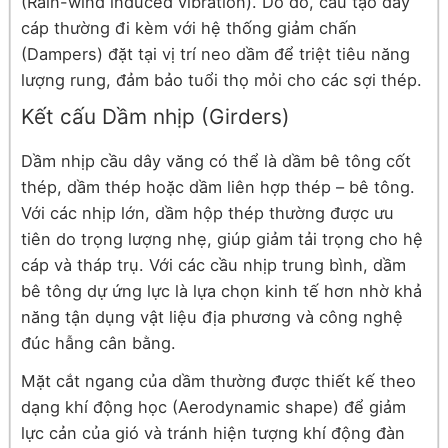
(Rain-wind induced vibration). Do đó, cấu tạo dây
cáp thường đi kèm với hệ thống giảm chấn
(Dampers) đặt tại vị trí neo dầm để triệt tiêu năng
lượng rung, đảm bảo tuổi thọ mỏi cho các sợi thép.
Kết cấu Dầm nhịp (Girders)
Dầm nhịp cầu dây văng có thể là dầm bê tông cốt
thép, dầm thép hoặc dầm liên hợp thép – bê tông.
Với các nhịp lớn, dầm hộp thép thường được ưu
tiên do trọng lượng nhẹ, giúp giảm tải trọng cho hệ
cáp và tháp trụ. Với các cầu nhịp trung bình, dầm
bê tông dự ứng lực là lựa chọn kinh tế hơn nhờ khả
năng tận dụng vật liệu địa phương và công nghệ
đúc hẫng cân bằng.
Mặt cắt ngang của dầm thường được thiết kế theo
dạng khí động học (Aerodynamic shape) để giảm
lực cản của gió và tránh hiện tượng khí động đàn