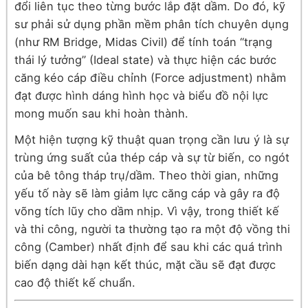
đổi liên tục theo từng bước lắp đặt dầm. Do đó, kỹ
sư phải sử dụng phần mềm phân tích chuyên dụng
(như RM Bridge, Midas Civil) để tính toán “trạng
thái lý tưởng” (Ideal state) và thực hiện các bước
căng kéo cáp điều chỉnh (Force adjustment) nhằm
đạt được hình dáng hình học và biểu đồ nội lực
mong muốn sau khi hoàn thành.
Một hiện tượng kỹ thuật quan trọng cần lưu ý là sự
trùng ứng suất của thép cáp và sự từ biến, co ngót
của bê tông tháp trụ/dầm. Theo thời gian, những
yếu tố này sẽ làm giảm lực căng cáp và gây ra độ
võng tích lũy cho dầm nhịp. Vì vậy, trong thiết kế
và thi công, người ta thường tạo ra một độ vồng thi
công (Camber) nhất định để sau khi các quá trình
biến dạng dài hạn kết thúc, mặt cầu sẽ đạt được
cao độ thiết kế chuẩn.