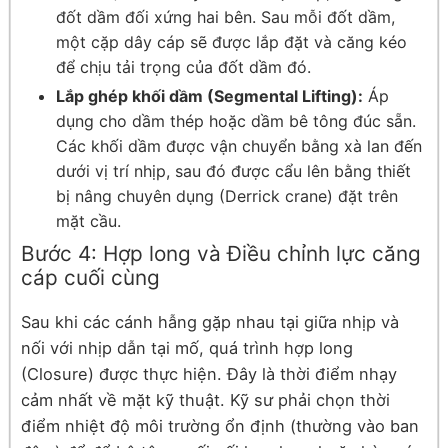
đốt dầm đối xứng hai bên. Sau mỗi đốt dầm,
một cặp dây cáp sẽ được lắp đặt và căng kéo
để chịu tải trọng của đốt dầm đó.
Lắp ghép khối dầm (Segmental Lifting):
Áp
dụng cho dầm thép hoặc dầm bê tông đúc sẵn.
Các khối dầm được vận chuyển bằng xà lan đến
dưới vị trí nhịp, sau đó được cẩu lên bằng thiết
bị nâng chuyên dụng (Derrick crane) đặt trên
mặt cầu.
Bước 4: Hợp long và Điều chỉnh lực căng
cáp cuối cùng
Sau khi các cánh hẫng gặp nhau tại giữa nhịp và
nối với nhịp dẫn tại mố, quá trình hợp long
(Closure) được thực hiện. Đây là thời điểm nhạy
cảm nhất về mặt kỹ thuật. Kỹ sư phải chọn thời
điểm nhiệt độ môi trường ổn định (thường vào ban