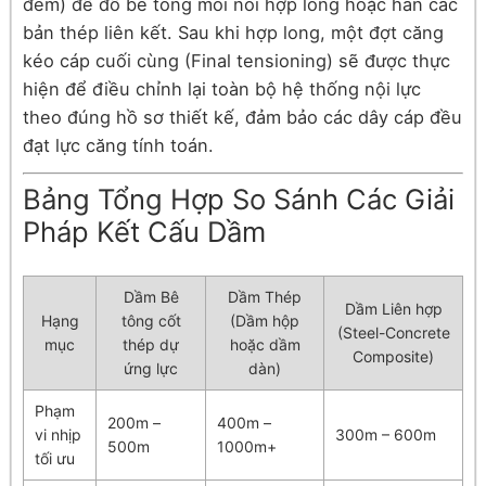
đêm) để đổ bê tông mối nối hợp long hoặc hàn các
bản thép liên kết. Sau khi hợp long, một đợt căng
kéo cáp cuối cùng (Final tensioning) sẽ được thực
hiện để điều chỉnh lại toàn bộ hệ thống nội lực
theo đúng hồ sơ thiết kế, đảm bảo các dây cáp đều
đạt lực căng tính toán.
Bảng Tổng Hợp So Sánh Các Giải
Pháp Kết Cấu Dầm
Dầm Bê
Dầm Thép
Dầm Liên hợp
Hạng
tông cốt
(Dầm hộp
(Steel-Concrete
mục
thép dự
hoặc dầm
Composite)
ứng lực
dàn)
Phạm
200m –
400m –
vi nhịp
300m – 600m
500m
1000m+
tối ưu