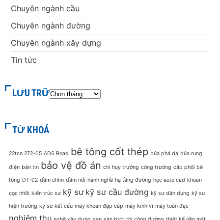
Chuyên ngành cầu
Chuyên ngành đường
Chuyên ngành xây dựng
Tin tức
LƯU TRỮ
TỪ KHOÁ
bê tông cốt thép
22tcn 272-05
ADS Road
búa phá đá
búa rung
bảo vệ đồ án
điện
bản tin
chỉ huy trưởng
công trường
cấp phối bê
tông
DT-02
dầm chìm
dầm nổi
hành nghề
hạ tầng đường
học auto cad
khoan
kỹ sư
kỹ sư cầu đường
cọc nhồi
kiến trúc sư
kỹ sư dân dụng
kỹ sư
hiện trường
kỹ sư kết cấu
máy khoan đập cáp
máy kinh vĩ
máy toàn đạc
nghiệm thu
nghề xây dựng
sàn
sàn btct
thi công đường
thiết kế nền mặt