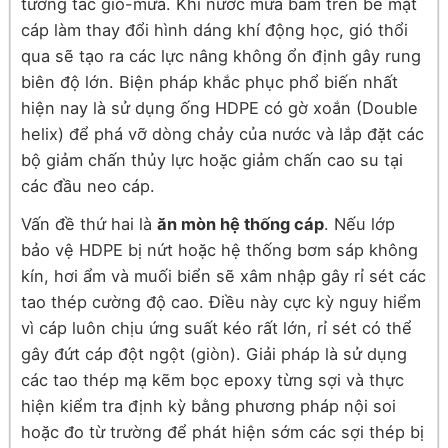
tương tác gió-mưa. Khi nước mưa bám trên bề mặt
cáp làm thay đổi hình dáng khí động học, gió thổi
qua sẽ tạo ra các lực nâng không ổn định gây rung
biên độ lớn. Biện pháp khắc phục phổ biến nhất
hiện nay là sử dụng ống HDPE có gờ xoắn (Double
helix) để phá vỡ dòng chảy của nước và lắp đặt các
bộ giảm chấn thủy lực hoặc giảm chấn cao su tại
các đầu neo cáp.
Vấn đề thứ hai là
ăn mòn hệ thống cáp
. Nếu lớp
bảo vệ HDPE bị nứt hoặc hệ thống bơm sáp không
kín, hơi ẩm và muối biển sẽ xâm nhập gây rỉ sét các
tao thép cường độ cao. Điều này cực kỳ nguy hiểm
vì cáp luôn chịu ứng suất kéo rất lớn, rỉ sét có thể
gây đứt cáp đột ngột (giòn). Giải pháp là sử dụng
các tao thép mạ kẽm bọc epoxy từng sợi và thực
hiện kiểm tra định kỳ bằng phương pháp nội soi
hoặc đo từ trường để phát hiện sớm các sợi thép bị