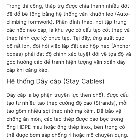
Trong thi công, tháp trụ được chia thành nhiều đốt
để đổ bê tông bằng hệ thống ván khuôn leo (Auto-
climbing formwork). Phần đỉnh tháp, nơi tập trung
các hốc neo cáp, là khu vực có cấu tạo cốt thép và
thép hình cực kỳ phức tạp. Tại đây, ứng suất cục
bộ rất lớn, đòi hỏi việc lắp đặt các hộp neo (Anchor
boxes) phải đạt độ chính xác tuyệt đối về tọa độ và
góc hướng cáp để tránh hiện tượng vặn xoắn dây
cáp khi căng kéo.
Hệ thống Dây cáp (Stay Cables)
Dây cáp là bộ phận truyền lực then chốt, được cấu
tạo từ nhiều tao thép cường độ cao (Strands), mỗi
tao gồm nhiều sợi thép nhỏ mạ kẽm. Để bảo vệ
chống ăn mòn, các tao thép được bao bọc trong
ống HDPE màu hoặc ống thép inox, bên trong có
thể được bơm sáp chống rỉ hoặc mỡ chuyên dụng.