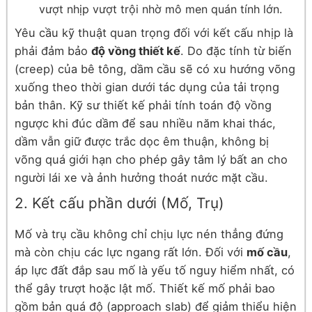
vượt nhịp vượt trội nhờ mô men quán tính lớn.
Yêu cầu kỹ thuật quan trọng đối với kết cấu nhịp là
phải đảm bảo
độ vồng thiết kế
. Do đặc tính từ biến
(creep) của bê tông, dầm cầu sẽ có xu hướng võng
xuống theo thời gian dưới tác dụng của tải trọng
bản thân. Kỹ sư thiết kế phải tính toán độ vồng
ngược khi đúc dầm để sau nhiều năm khai thác,
dầm vẫn giữ được trắc dọc êm thuận, không bị
võng quá giới hạn cho phép gây tâm lý bất an cho
người lái xe và ảnh hưởng thoát nước mặt cầu.
2. Kết cấu phần dưới (Mố, Trụ)
Mố và trụ cầu không chỉ chịu lực nén thẳng đứng
mà còn chịu các lực ngang rất lớn. Đối với
mố cầu
,
áp lực đất đắp sau mố là yếu tố nguy hiểm nhất, có
thể gây trượt hoặc lật mố. Thiết kế mố phải bao
gồm bản quá độ (approach slab) để giảm thiểu hiện