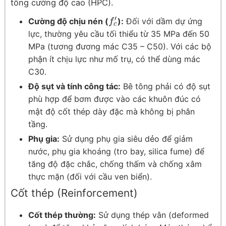
tông cường độ cao (HPC).
′
Cường độ chịu nén (
):
Đối với dầm dự ứng
f
c
′
f
c
lực, thường yêu cầu tối thiểu từ 35 MPa đến 50
MPa (tương đương mác C35 – C50). Với các bộ
phận ít chịu lực như mố trụ, có thể dùng mác
C30.
Độ sụt và tính công tác:
Bê tông phải có độ sụt
phù hợp để bơm được vào các khuôn đúc có
mật độ cốt thép dày đặc mà không bị phân
tầng.
Phụ gia:
Sử dụng phụ gia siêu dẻo để giảm
nước, phụ gia khoáng (tro bay, silica fume) để
tăng độ đặc chắc, chống thấm và chống xâm
thực mặn (đối với cầu ven biển).
Cốt thép (Reinforcement)
Cốt thép thường:
Sử dụng thép vằn (deformed