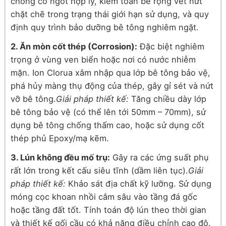
chống co ngót hợp lý, kiểm toán bề rộng vết nứt
chặt chẽ trong trạng thái giới hạn sử dụng, và quy
định quy trình bảo dưỡng bê tông nghiêm ngặt.
2. Ăn mòn cốt thép (Corrosion):
Đặc biệt nghiêm
trọng ở vùng ven biển hoặc nơi có nước nhiễm
mặn. Ion Clorua xâm nhập qua lớp bê tông bảo vệ,
phá hủy màng thụ động của thép, gây gỉ sét và nứt
vỡ bê tông.
Giải pháp thiết kế:
Tăng chiều dày lớp
bê tông bảo vệ (có thể lên tới 50mm – 70mm), sử
dụng bê tông chống thấm cao, hoặc sử dụng cốt
thép phủ Epoxy/mạ kẽm.
3. Lún không đều mố trụ:
Gây ra các ứng suất phụ
rất lớn trong kết cấu siêu tĩnh (dầm liên tục).
Giải
pháp thiết kế:
Khảo sát địa chất kỹ lưỡng. Sử dụng
móng cọc khoan nhồi cắm sâu vào tầng đá gốc
hoặc tầng đất tốt. Tính toán độ lún theo thời gian
và thiết kế gối cầu có khả năng điều chỉnh cao độ.