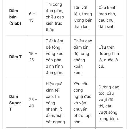
Thi công
Tốn vật
Cầu kênh
Dầm
đơn giản,
6 –
liệu, trọng
rạch nhỏ,
bản
chiều cao
15
lượng bản
cầu chui
(Slab)
kiến trúc
thân lớn.
dân sinh.
thấp.
Tiết kiệm
Chiều cao
bê tông
dầm lớn,
Cầu trên
15 –
vùng kéo,
độ cứng
đường tỉnh
Dầm T
25
cốp pha
chống
lộ, quốc lộ
định hình
xoắn
cũ.
đơn giản.
kém.
Hiệu quả
Yêu cầu
Đường cao
kinh tế
công
tốc, cầu
Dầm
cao, thi
nghệ đúc
25 –
vượt đô
Super-
công
và vận
40
thị, cầu
T
nhanh, ít
chuyển
vượt sông
dầm/mặt
phức tạp
trung bình.
cắt ngang.
hơn.