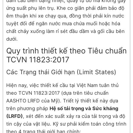
dầm cầu biến dạng nhiệt, quay tự do mà không gây
ứng suất phụ lên trụ. Khe co giãn phải đảm bảo độ
êm thuận khi xe chạy qua, đồng thời phải kín nước
tuyệt đối để ngăn nước mưa chứa muối hoặc hóa
chất chảy xuống làm rỉ sét đầu dầm và gối cầu bên
dưới.
Quy trình thiết kế theo Tiêu chuẩn
TCVN 11823:2017
Các Trạng thái Giới hạn (Limit States)
Hiện nay, việc thiết kế cầu tại Việt Nam tuân thủ
theo TCVN 11823:2017 (dựa trên tiêu chuẩn
AASHTO LRFD của Mỹ). Triết lý thiết kế này dựa
trên phương pháp
Hệ số tải trọng và Sức kháng
(LRFD)
, xét đến xác suất xảy ra của tải trọng và độ
tin cậy của vật liệu. Kỹ sư phải kiểm toán công trình
theo 4 trạng thái giới hạn chính: