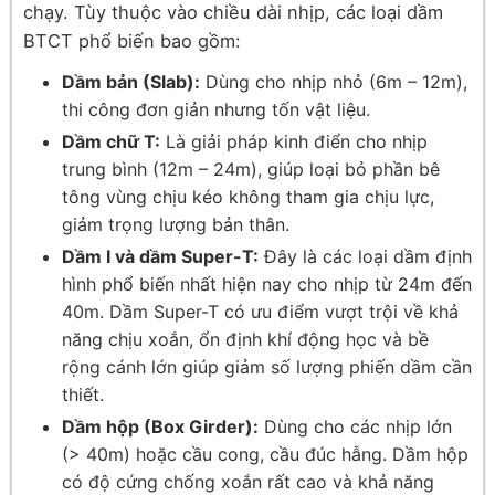
chạy. Tùy thuộc vào chiều dài nhịp, các loại dầm
BTCT phổ biến bao gồm:
Dầm bản (Slab):
Dùng cho nhịp nhỏ (6m – 12m),
thi công đơn giản nhưng tốn vật liệu.
Dầm chữ T:
Là giải pháp kinh điển cho nhịp
trung bình (12m – 24m), giúp loại bỏ phần bê
tông vùng chịu kéo không tham gia chịu lực,
giảm trọng lượng bản thân.
Dầm I và dầm Super-T:
Đây là các loại dầm định
hình phổ biến nhất hiện nay cho nhịp từ 24m đến
40m. Dầm Super-T có ưu điểm vượt trội về khả
năng chịu xoắn, ổn định khí động học và bề
rộng cánh lớn giúp giảm số lượng phiến dầm cần
thiết.
Dầm hộp (Box Girder):
Dùng cho các nhịp lớn
(> 40m) hoặc cầu cong, cầu đúc hẫng. Dầm hộp
có độ cứng chống xoắn rất cao và khả năng