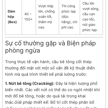
Cầu lớn
Vượt nhịp
Thi công
vượt sông,
Dầm
lớn, chống
phức tạp
40 –
cầu cạn
hộp
xoắn tốt,
(đúc
150+
cao tốc,
(Box)
thẩm mỹ
hẫng), chi
nút giao
cao.
phí cao.
phức tạp.
Sự cố thường gặp và Biện pháp
phòng ngừa
Trong thực tế vận hành, cầu bê tông cốt thép
thường đối mặt với một số vấn đề kỹ thuật điển
hình mà quá trình thiết kế phải lường trước:
1. Nứt bê tông (Cracking):
Đây là hiện tượng phổ
biến nhất. Các vết nứt có thể do co ngót nhiệt khi
mới đổ bê tông, hoặc do quá tải trọng khai
thác.
Giải pháp thiết kế:
Bố trí cốt thép phân bố