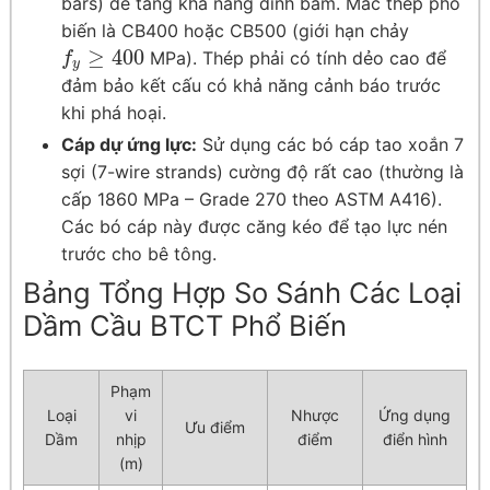
bars) để tăng khả năng dính bám. Mác thép phổ
biến là CB400 hoặc CB500 (giới hạn chảy
≥
400
MPa). Thép phải có tính dẻo cao để
f
y
≥
400
f
y
đảm bảo kết cấu có khả năng cảnh báo trước
khi phá hoại.
Cáp dự ứng lực:
Sử dụng các bó cáp tao xoắn 7
sợi (7-wire strands) cường độ rất cao (thường là
cấp 1860 MPa – Grade 270 theo ASTM A416).
Các bó cáp này được căng kéo để tạo lực nén
trước cho bê tông.
Bảng Tổng Hợp So Sánh Các Loại
Dầm Cầu BTCT Phổ Biến
Phạm
Loại
vi
Nhược
Ứng dụng
Ưu điểm
Dầm
nhịp
điểm
điển hình
(m)