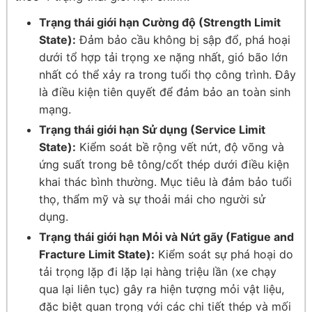
Trạng thái giới hạn Cường độ (Strength Limit
State):
Đảm bảo cầu không bị sập đổ, phá hoại
dưới tổ hợp tải trọng xe nặng nhất, gió bão lớn
nhất có thể xảy ra trong tuổi thọ công trình. Đây
là điều kiện tiên quyết để đảm bảo an toàn sinh
mạng.
Trạng thái giới hạn Sử dụng (Service Limit
State):
Kiểm soát bề rộng vết nứt, độ võng và
ứng suất trong bê tông/cốt thép dưới điều kiện
khai thác bình thường. Mục tiêu là đảm bảo tuổi
thọ, thẩm mỹ và sự thoải mái cho người sử
dụng.
Trạng thái giới hạn Mỏi và Nứt gãy (Fatigue and
Fracture Limit State):
Kiểm soát sự phá hoại do
tải trọng lặp đi lặp lại hàng triệu lần (xe chạy
qua lại liên tục) gây ra hiện tượng mỏi vật liệu,
đặc biệt quan trọng với các chi tiết thép và mối