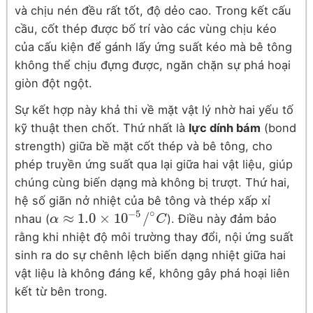
và chịu nén đều rất tốt, độ dẻo cao. Trong kết cấu
cầu, cốt thép được bố trí vào các vùng chịu kéo
của cấu kiện để gánh lấy ứng suất kéo mà bê tông
không thể chịu đựng được, ngăn chặn sự phá hoại
giòn đột ngột.
Sự kết hợp này khả thi về mặt vật lý nhờ hai yếu tố
kỹ thuật then chốt. Thứ nhất là
lực dính bám
(bond
strength) giữa bề mặt cốt thép và bê tông, cho
phép truyền ứng suất qua lại giữa hai vật liệu, giúp
chúng cùng biến dạng mà không bị trượt. Thứ hai,
hệ số giãn nở nhiệt của bê tông và thép xấp xỉ
∘
−
5
≈
1.0
×
10
/
nhau (
). Điều này đảm bảo
α
α
≈
1.0
×
10
−
5
/
∘
C
C
rằng khi nhiệt độ môi trường thay đổi, nội ứng suất
sinh ra do sự chênh lệch biến dạng nhiệt giữa hai
vật liệu là không đáng kể, không gây phá hoại liên
kết từ bên trong.