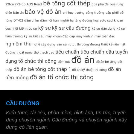
bê tông cốt thép
22tcn 272-05
ADS Road
búa phá đá
búa rung
bảo vệ đồ án
điện
bản tin
chỉ huy trưởng
công trường
cấp phối bê
tông
DT-02
dầm chìm
dầm nổi
hành nghề
hạ tầng đường
học auto cad
khoan
kỹ sư
kỹ sư cầu đường
cọc nhồi
kiến trúc sư
kỹ sư dân dụng
kỹ sư
hiện trường
kỹ sư kết cấu
máy khoan đập cáp
máy kinh vĩ
máy toàn đạc
nghiệm thu
nghề xây dựng
sàn
sàn btct
thi công đường
thiết kế nền mặt
tiêu chuẩn
tiêu chuẩn cầu
tuyển
đường
thoát nước
thợ thạch cao
đồ án
dụng
tổ chức thi công
đệm cát
đồ án bê tông cốt
đồ án bê tông cốt thép 1
đồ án
thép
đồ án kỹ thuật thi công
đồ án tổ chức thi công
nền móng
CẦU ĐƯỜNG
Kiến thức, tài liệu, phần mềm, hình ảnh, tin tức, tuyển
dụng chuyên ngành Cầu Đường và chuyên ngành xây
dựng có liên quan.