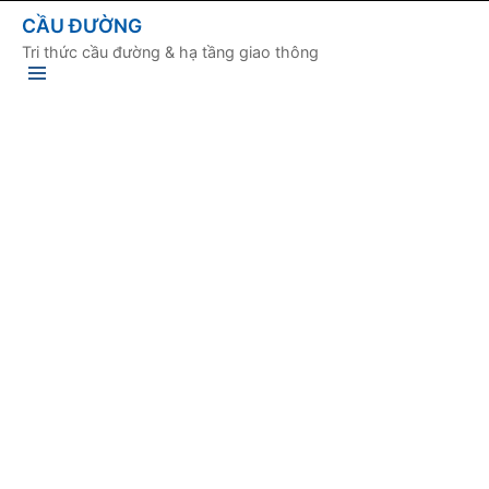
CẦU ĐƯỜNG
Tri thức cầu đường & hạ tầng giao thông