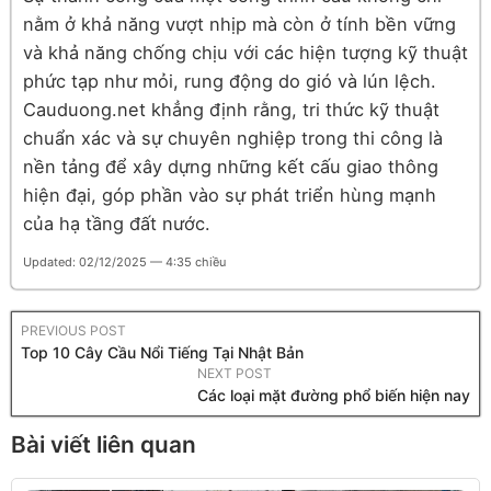
nằm ở khả năng vượt nhịp mà còn ở tính bền vững
và khả năng chống chịu với các hiện tượng kỹ thuật
phức tạp như mỏi, rung động do gió và lún lệch.
Cauduong.net khẳng định rằng, tri thức kỹ thuật
chuẩn xác và sự chuyên nghiệp trong thi công là
nền tảng để xây dựng những kết cấu giao thông
hiện đại, góp phần vào sự phát triển hùng mạnh
của hạ tầng đất nước.
Updated: 02/12/2025 — 4:35 chiều
PREVIOUS POST
Top 10 Cây Cầu Nổi Tiếng Tại Nhật Bản
NEXT POST
Các loại mặt đường phổ biến hiện nay
Bài viết liên quan