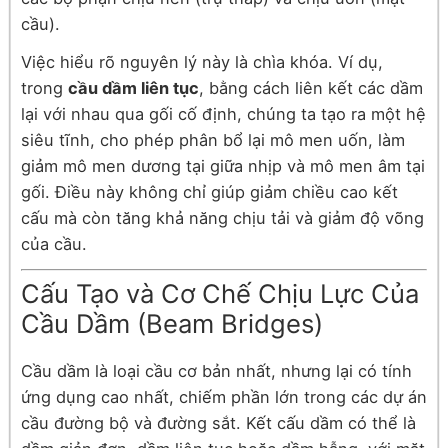
cầu).
Việc hiểu rõ nguyên lý này là chìa khóa. Ví dụ,
trong
cầu dầm liên tục
, bằng cách liên kết các dầm
lại với nhau qua gối cố định, chúng ta tạo ra một hệ
siêu tĩnh, cho phép phân bổ lại mô men uốn, làm
giảm mô men dương tại giữa nhịp và mô men âm tại
gối. Điều này không chỉ giúp giảm chiều cao kết
cấu mà còn tăng khả năng chịu tải và giảm độ võng
của cầu.
Cấu Tạo và Cơ Chế Chịu Lực Của
Cầu Dầm (Beam Bridges)
Cầu dầm là loại cầu cơ bản nhất, nhưng lại có tính
ứng dụng cao nhất, chiếm phần lớn trong các dự án
cầu đường bộ và đường sắt. Kết cấu dầm có thể là