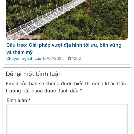
Cầu treo: Giải pháp vượt địa hình tối ưu, bền vững
và thẩm mỹ
Chuyên ngành cầu
10/07/2025
1202
Để lại một bình luận
Email của bạn sẽ không được hiển thị công khai.
Các
trường bắt buộc được đánh dấu
*
Bình luận
*