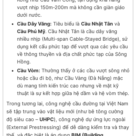
vượt nhịp 150m-200m mà không cần giàn giáo
dưới nước.
Cầu Dây Văng:
Tiêu biểu là
Cầu Nhật Tân
và
Cầu Phú Mỹ
. Cầu Nhật Tân là cầu dây văng
nhiều nhịp (Multi-span Cable-Stayed Bridge), sử
dụng kết cấu phức tạp để vượt qua các yêu cầu
về thông thuyền và địa chất phức tạp của Sông
Hồng.
Cầu Vòm:
Thường thấy ở các cầu vượt sông nhỏ
hoặc cầu đi bộ, như Cầu Vàng (Đà Nẵng) mặc
dù mang tính kiến trúc cao nhưng về mặt kỹ
thuật là sự kết hợp giữa hệ dầm và hệ vòm thép.
Trong tương lai, công nghệ cầu đường tại Việt Nam
sẽ tập trung vào vật liệu mới (như bê tông cường
độ siêu cao –
UHPC
), công nghệ dự ứng lực ngoài
(External Prestressing) để dễ dàng kiểm tra và thay
thế, và đặc biệt là áp dụng
BIM (Building