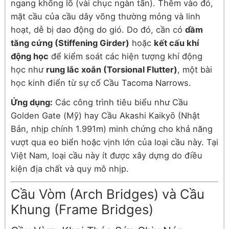
ngang khổng lồ (vài chục ngàn tấn). Thêm vào đó,
mặt cầu của cầu dây võng thường mỏng và linh
hoạt, dễ bị dao động do gió. Do đó, cần có
dầm
tăng cứng (Stiffening Girder)
hoặc
kết cấu khí
động học
để kiểm soát các hiện tượng khí động
học như
rung lắc xoắn (Torsional Flutter)
, một bài
học kinh điển từ sự cố Cầu Tacoma Narrows.
Ứng dụng:
Các công trình tiêu biểu như Cầu
Golden Gate (Mỹ) hay Cầu Akashi Kaikyō (Nhật
Bản, nhịp chính 1.991m) minh chứng cho khả năng
vượt qua eo biển hoặc vịnh lớn của loại cầu này. Tại
Việt Nam, loại cầu này ít được xây dựng do điều
kiện địa chất và quy mô nhịp.
Cầu Vòm (Arch Bridges) và Cầu
Khung (Frame Bridges)