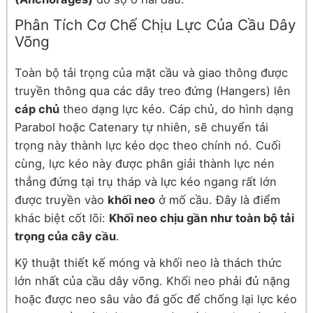
Phân Tích Cơ Chế Chịu Lực Của Cầu Dây
Võng
Toàn bộ tải trọng của mặt cầu và giao thông được
truyền thông qua các dây treo đứng (Hangers) lên
cáp chủ
theo dạng lực kéo. Cáp chủ, do hình dạng
Parabol hoặc Catenary tự nhiên, sẽ chuyển tải
trọng này thành lực kéo dọc theo chính nó. Cuối
cùng, lực kéo này được phân giải thành lực nén
thẳng đứng tại trụ tháp và lực kéo ngang rất lớn
được truyền vào
khối neo
ở mố cầu. Đây là điểm
khác biệt cốt lõi:
Khối neo chịu gần như toàn bộ tải
trọng của cây cầu
.
Kỹ thuật thiết kế móng và khối neo là thách thức
lớn nhất của cầu dây võng. Khối neo phải đủ nặng
hoặc được neo sâu vào đá gốc để chống lại lực kéo