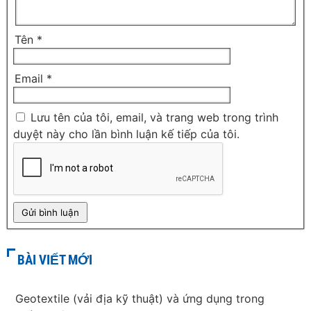
Tên
*
Email
*
Lưu tên của tôi, email, và trang web trong trình
duyệt này cho lần bình luận kế tiếp của tôi.
BÀI VIẾT MỚI
Geotextile (vải địa kỹ thuật) và ứng dụng trong