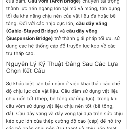
của dầm.
Cầu vòm (Arch Bridge)
chuyển tải trọng
thành lực nén ngang lớn tại mố và móng, tận dụng
tối đa khả năng chịu nén của vật liệu đá hoặc bê
tông. Đối với các nhịp cực lớn,
cầu dây văng
(Cable-Stayed Bridge)
và
cầu dây võng
(Suspension Bridge)
trở thành giải pháp tối ưu, sử
dụng các hệ thống cáp để truyền lực kéo về các
trụ tháp cao.
Nguyên Lý Kỹ Thuật Đằng Sau Các Lựa
Chọn Kết Cấu
Sự khác biệt căn bản nằm ở việc khai thác các chế
độ chịu lực của vật liệu. Cầu dầm sử dụng vật liệu
chịu uốn tốt (thép, bê tông dự ứng lực), trong khi
cầu vòm sử dụng vật liệu chịu nén tốt (bê tông,
đá). Cầu dây văng và dây võng lại dựa trên sức chịu
kéo cực lớn của thép cường độ cao (cáp) để hỗ trợ
các bộ phận chịu nén (trụ tháp) và chịu uốn (mặt