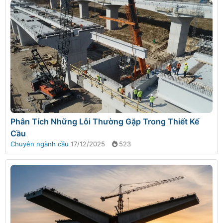
Phân Tích Những Lỗi Thường Gặp Trong Thiết Kế
Cầu
Chuyên ngành cầu
17/12/2025
523