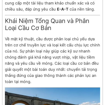
cung cấp một tài liệu tham khảo chuẩn xác và có
chiều sâu, đáp ứng yêu cầu
E-A-T
của nền tảng.
Khái Niệm Tổng Quan và Phân
Loại Cầu Cơ Bản
Về mặt kỹ thuật, cầu được phân loại chủ yếu dựa
trên cơ chế truyền lực và loại kết cấu chịu lực chính
của nó. Sự phân loại này giúp các kỹ sư nhanh
chóng đánh giá khả năng vượt nhịp, vật liệu tiềm
năng và yêu cầu về móng. Các loại cầu cơ bản đều
giải quyết một bài toán duy nhất: chuyển tải trọng
thẳng đứng của giao thông thành các phản lực an
toàn tại móng.